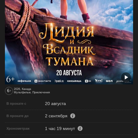
2026, Канада
6
+
Мультфильм, Приключения
20 августа
В прокате с
2 сентября
В прокате до
1 час 19 минут
Хронометраж