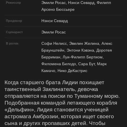
Эмили Росас, Нэнси Севард, Филипп
Режиссер
Арсено Бюссьере
Нэнси Севард
Продюсер
Эмили Росас
Сценарист
Софи Нелисс, Эвелин Желина, Алекс
В ролях
Браунштейн, Энтони Кэвэна, Доротея
Берриман, Луи-Филипп Бертиом,
Филомена Билодо, Сара Бут, Марк
Камачо, Нико ДеКастрис
Когда старшего брата Лидии похищает
таинственный Заклинатель, девочка
отправляется на поиски по Туманному морю.
Подобранная командой летающего корабля
«Дельфин», Лидия становится ученицей
астромага Амброзии, которая ищет своего
сына и других пропавших детей. Чтобы