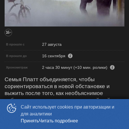
16
+
27 августа
В прокате с
16 сентября
В прокате до
2 часа 30 минут (+10 мин. ролики)
Хронометраж
Семья Платт объединяется, чтобы
сориентироваться в новой обстановке и
выжить после того, как необъяснимое
событие перенесло их пригородный район в
неизвестное место.
Сайт использует cookies при авторизации и
для аналитики
Принять
Читать подробнее
Мятеж