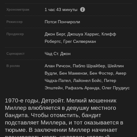
1 час 43 минуты
Хронометраж
Потси Пончироли
Режиссер
Джон Берг, Джошуа Харрис, Клифф
Продюсер
Робертс, Грег Силверман
Чад Ст. Джон
Сценарист
Алан Ричсон, Пабло Шрайбер, Шейлин
В ролях
Вудли, Бен Маккензи, Бен Фостер, Амер
Чадха-Пател, Лайонел Бойс, Питер
Эпштейн, Рафаэль Аранда, Олег Прудиус
1970-е годы, Детройт. Мелкий мошенник
Миллер влюбляется в девушку местного
бандита. Чтобы отомстить, бандит
подставляет Миллера, и тот оказывается в
тюрьме. В заключении Миллер начинает