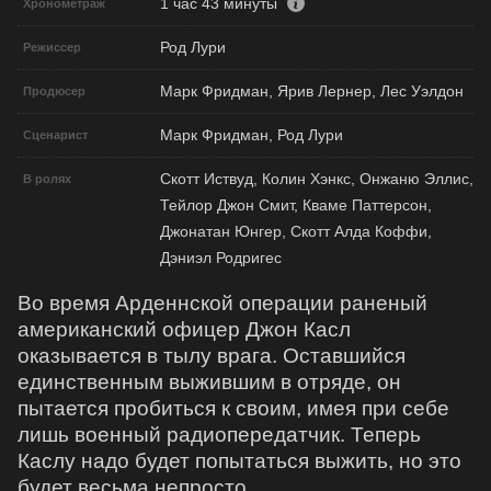
1 час 43 минуты
Хронометраж
Род Лури
Режиссер
Марк Фридман, Ярив Лернер, Лес Уэлдон
Продюсер
Марк Фридман, Род Лури
Сценарист
Скотт Иствуд, Колин Хэнкс, Онжаню Эллис,
В ролях
Тейлор Джон Смит, Кваме Паттерсон,
Джонатан Юнгер, Скотт Алда Коффи,
Дэниэл Родригес
Во время Арденнской операции раненый
американский офицер Джон Касл
оказывается в тылу врага. Оставшийся
единственным выжившим в отряде, он
пытается пробиться к своим, имея при себе
лишь военный радиопередатчик. Теперь
Каслу надо будет попытаться выжить, но это
будет весьма непросто.