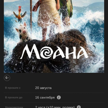
6
+
20 августа
В прокате с
16 сентября
В прокате до
2 часа (+10 мин. ролики)
Хронометраж