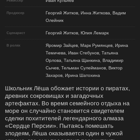
Иван Кульнев
Режиссер
Георгий Житков, Инна Житкова, Вадим
Продюсер
Олейник
Георгий Житков, Юлия Лемарк
Сценарист
Яромир Зайцев, Марк Румянцев, Ирина
В ролях
Темичева, Иван Стебунов, Татьяна
Орлова, Татьяна Щанкина, Владимир
Сычев, Тельман Сулейманов, Виктор
Захаров, Ирина Шатохина
Школьник Лёша обожает истории о пиратах,
древних сокровищах и загадочных
артефактах. Во время семейного отдыха на
море он случайно становится свидетелем
сделки похитителей легендарного алмаза
«Сердце Персии». Пытаясь помешать
злодеям, Лёша оказывается один в чужой