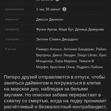
1 час 36 минут
Хронометраж
Джесси Джонсон
Режиссер
Фрэнк Ариза, Марк Бут, Деница Даверова
Продюсер
Энтони Стивен Джордано
Сценарист
Рамиро Алонсо, Антонио Бандерас, Райан
В ролях
Бертрош, Джесс Лиодин, Diego Llinás, Луис
Мэндилор, Лора Марано, Тимоти В.
Мерфи, Кристина Очоа, Родриго Пойсон
Пятеро друзей отправляются в отпуск, чтобы
заняться дайвингом и погружаться в клетке
на морское дно, наблюдая за белыми
акулами. Но опасная забава перерастает в
схватку со смертью, когда на лодку проникает
расчётливый и безжалостный контрабандист,