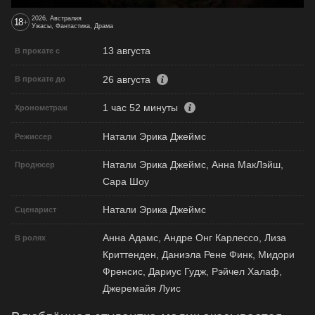
2026, Австралия
18
+
Ужасы, Фантастика, Драма
13 августа
В прокате с
26 августа
В прокате до
1 час 52 минуты
Хронометраж
Натали Эрика Джеймс
Режиссер
Натали Эрика Джеймс, Анна МакЛэйш,
Продюсер
Сара Шоу
Натали Эрика Джеймс
Сценарист
Анна Адамс, Андре Онг Карлессо, Лиза
В ролях
Криттенден, Даниэла Рене Финк, Мидори
Френсис, Дариус Гудж, Рэйчел Халаф,
Джеремайя Луис