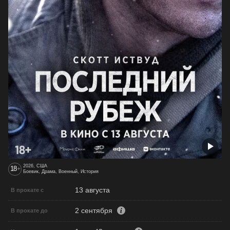
2026, США
18
+
Боевик, Драма, Военный, История
13 августа
В прокате с
2 сентября
В прокате до