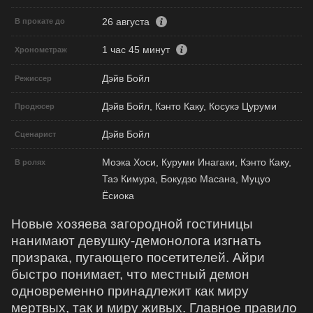
26 августа
В прокате до
1 час 45 минут
Хронометраж
Дэйв Бойл
Режиссер
Дэйв Бойл, Кэнто Каку, Косукэ Цуруми
Продюсер
Дэйв Бойл
Сценарист
Моэка Хоси, Куруми Инагаки, Кэнто Каку,
В ролях
Таэ Кимура, Бокудзо Масана, Муцуо
Ёсиока
Новые хозяева загородной гостиницы
нанимают девушку-демонолога изгнать
призрака, пугающего посетителей. Айри
быстро понимает, что местный демон
одновременно принадлежит как миру
мертвых, так и миру живых. Главное правило