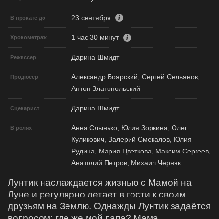
23 сентября
В прокате до
1 час 30 минут
Хронометраж
Дарина Шмидт
Режиссер
Александр Боярский, Сергей Сельянов,
Продюсер
Антон Златопольский
Дарина Шмидт
Сценарист
Анна Слынько, Юлия Зоркина, Олег
В ролях
Куликович, Валерий Смекалов, Юлия
Рудина, Мария Цветкова, Максим Сергеев,
Анатолий Петров, Михаил Черняк
Лунтик наслаждается жизнью с Мамой на
Луне и регулярно летает в гости к своим
друзьям на Землю. Однажды Лунтик задаётся
вопросом: где же мой папа? Мама