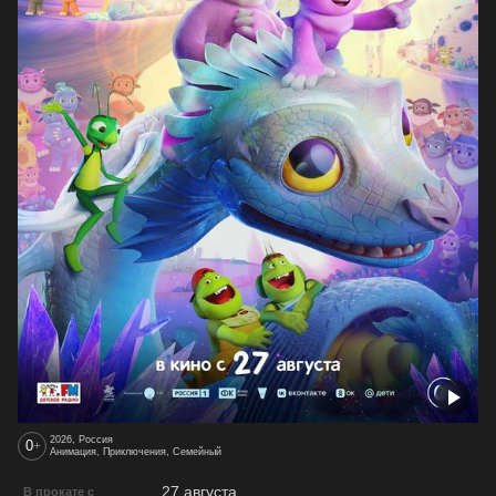
2026, Россия
0
+
Анимация, Приключения, Семейный
27 августа
В прокате с