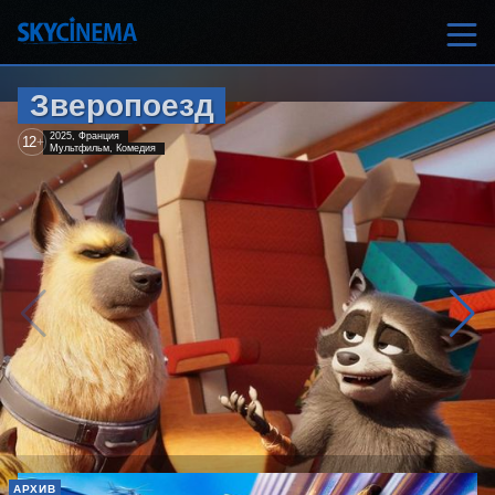
Зверопоезд
2025, Франция
12
+
Мультфильм, Комедия
АРХИВ