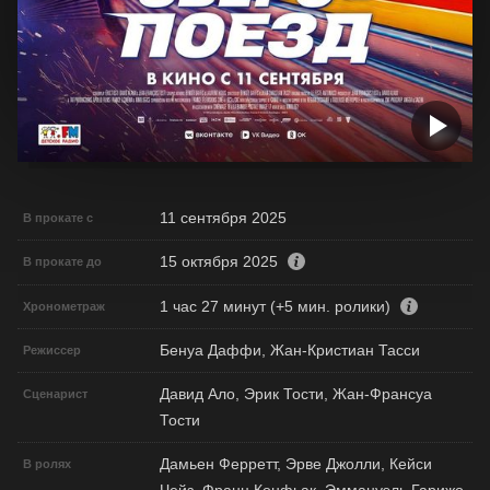
11 сентября 2025
В прокате с
15 октября 2025
В прокате до
1 час 27 минут (+5 мин. ролики)
Хронометраж
Бенуа Даффи, Жан-Кристиан Тасси
Режиссер
Давид Ало, Эрик Тости, Жан-Франсуа
Сценарист
Тости
Дамьен Ферретт, Эрве Джолли, Кейси
В ролях