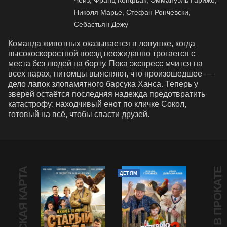
Чейз, Франц Конфьак, Эммануэль Гарижо,
Николя Марье, Стефан Рончевски,
Себастьян Дежу
Команда животных оказывается в ловушке, когда 
высокоскоростной поезд неожиданно трогается с 
места без людей на борту. Пока экспресс мчится на 
всех парах, питомцы выясняют, что произошедшее — 
дело лапок злопамятного барсука Ханса. Теперь у 
зверей остаётся последняя надежда предотвратить 
катастрофу: находчивый енот по кличке Сокол, 
готовый на всё, чтобы спасти друзей.
ПУШКИНСКАЯ КАРТА
В ПРОКАТЕ
ДЕТЯМ