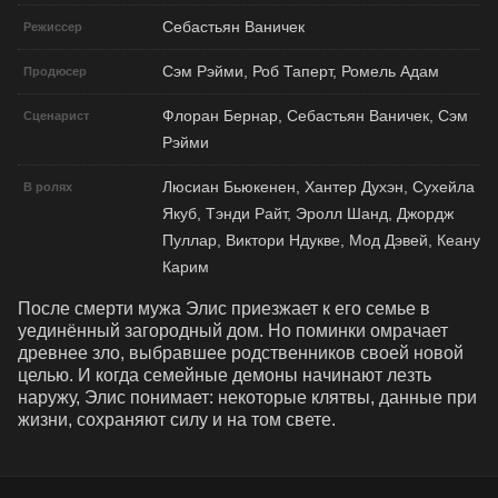
Себастьян Ваничек
Режиссер
Сэм Рэйми, Роб Таперт, Ромель Адам
Продюсер
Флоран Бернар, Себастьян Ваничек, Сэм
Сценарист
Рэйми
Люсиан Бьюкенен, Хантер Духэн, Сухейла
В ролях
Якуб, Тэнди Райт, Эролл Шанд, Джордж
Пуллар, Виктори Ндукве, Мод Дэвей, Кеану
Карим
После смерти мужа Элис приезжает к его семье в 
уединённый загородный дом. Но поминки омрачает 
древнее зло, выбравшее родственников своей новой 
целью. И когда семейные демоны начинают лезть 
наружу, Элис понимает: некоторые клятвы, данные при 
жизни, сохраняют силу и на том свете.