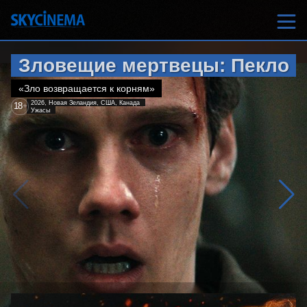
Зловещие мертвецы: Пекло
«Зло возвращается к корням»
2026, Новая Зеландия, США, Канада
18
+
Ужасы