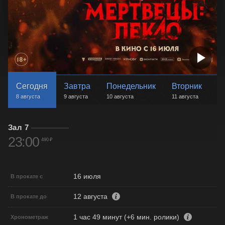
Сегодня
Завтра
Понедельник
Вторник
С
8 августа
9 августа
10 августа
11 августа
12
Зал 7
23:00
490 ₽
16 июля
В прокате с
12 августа
В прокате до
1 час 49 минут (+6 мин. ролики)
Хронометраж