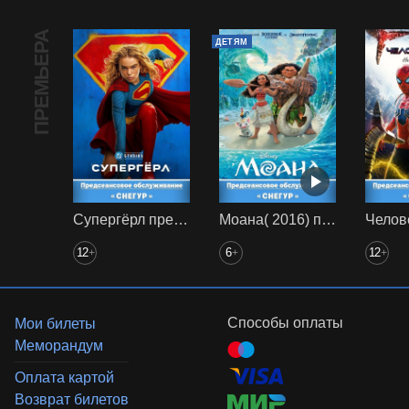
ПРЕМЬЕРА
ДЕТЯМ
Супергёрл предс. обсл. Снегур
Моана( 2016) предс. обсл. Снегур
12
6
12
+
+
+
Способы оплаты
Мои билеты
Меморандум
Оплата картой
Возврат билетов