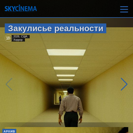
Закулисье реальности
2026, США
18
+
Хоррор
АРХИВ