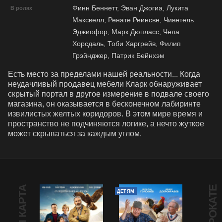
Финн Беннетт, Эван Джогиа, Лукита
В ролях
Максвелл, Ренате Реинсве, Чиветель
Эджиофор, Марк Дюпласс, Чела
Хорсдаль, Тоби Харгрейв, Филип
Грэйнджер, Патрик Бейнхэм
Есть место за пределами нашей реальности... Когда 
неудачливый продавец мебели Кларк обнаруживает 
скрытый портал в другое измерение в подвале своего 
магазина, он оказывается в бесконечном лабиринте 
извилистых желтых коридоров. В этом мире время и 
пространство не подчиняются логике, а нечто жуткое 
может скрываться за каждым углом.
В ПРОКАТЕ
ДЕТЯМ