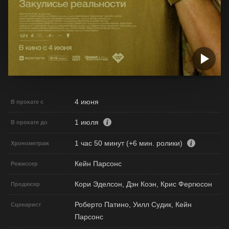
4 июня
В прокате с
1 июля
В прокате до
1 час 50 минут (+6 мин. ролики)
Хронометраж
Кейн Парсонс
Режиссер
Кори Эделсон, Дэн Коэн, Крис Фергюсон
Продюсер
Роберто Патино, Уилл Судик, Кейн
Сценарист
Парсонс