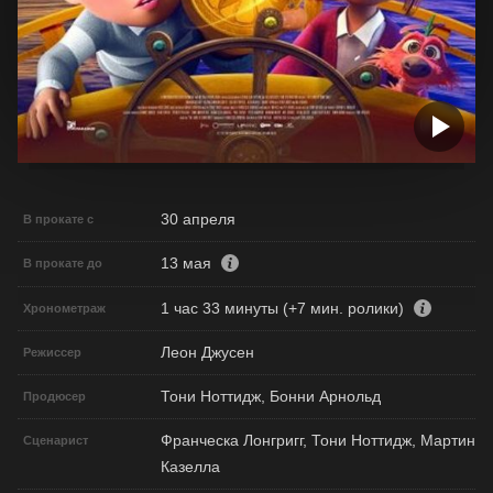
30 апреля
В прокате с
13 мая
В прокате до
1 час 33 минуты (+7 мин. ролики)
Хронометраж
Леон Джусен
Режиссер
Тони Ноттидж, Бонни Арнольд
Продюсер
Франческа Лонгригг, Тони Ноттидж, Мартин
Сценарист
Казелла