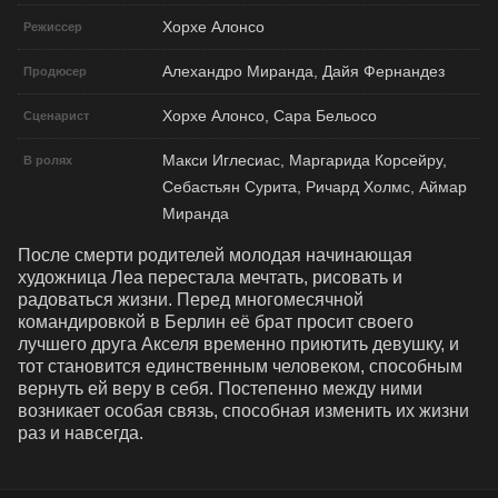
Хорхе Алонсо
Режиссер
Алехандро Миранда, Дайя Фернандез
Продюсер
Хорхе Алонсо, Сара Бельосо
Сценарист
Макси Иглесиас, Маргарида Корсейру,
В ролях
Себастьян Сурита, Ричард Холмс, Аймар
Миранда
После смерти родителей молодая начинающая 
художница Леа перестала мечтать, рисовать и 
радоваться жизни. Перед многомесячной 
командировкой в Берлин её брат просит своего 
лучшего друга Акселя временно приютить девушку, и 
тот становится единственным человеком, способным 
вернуть ей веру в себя. Постепенно между ними 
возникает особая связь, способная изменить их жизни 
раз и навсегда.