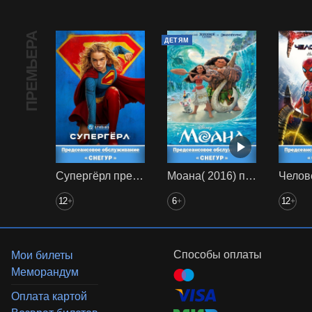
ПРЕМЬЕРА
ДЕТЯМ
Супергёрл предс. обсл. Снегур
Моана( 2016) предс. обсл. Снегур
12
6
12
+
+
+
Способы оплаты
Мои билеты
Меморандум
Оплата картой