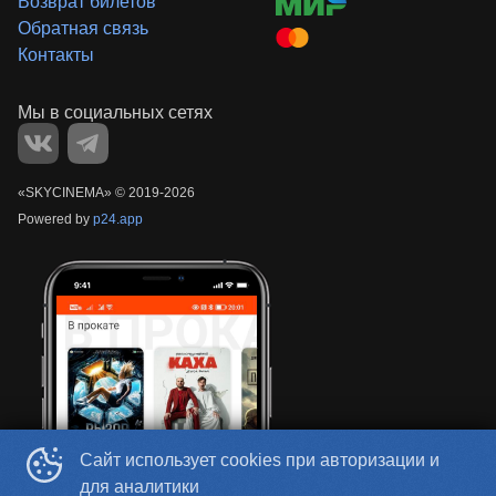
Возврат билетов
Обратная связь
Контакты
«‎SKYCINEMA»
©
2019-
2026
Powered by
p24.app
Сайт использует cookies при авторизации и
для аналитики