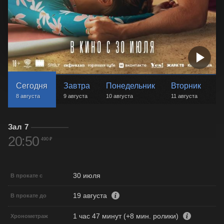
Сегодня
Завтра
Понедельник
Вторник
С
8 августа
9 августа
10 августа
11 августа
12
Зал 7
20:50
490 ₽
30 июля
В прокате с
19 августа
В прокате до
1 час 47 минут (+8 мин. ролики)
Хронометраж