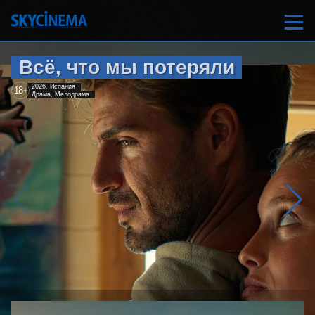
Всё, что мы потеряли
2026, Испания
18
+
Драма, Мелодрама