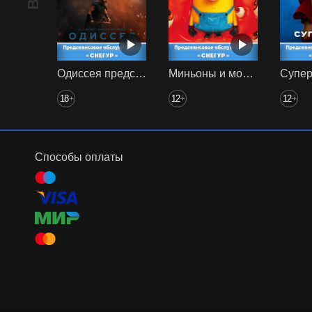
Одиссея предс. обсл. Снегур
Миньоны и монстры предс. обсл. Снегур
18
12
12
+
+
+
Способы оплаты