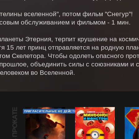
телины вселенной", потом фильм "Снегур"!

овым обслуживанием и фильмом - 1 мин.

планеты Этерния, терпит крушение на космич
я 15 лет принц отправляется на родную плане
том Скелетора. Чтобы одолеть опасного прот
 прошлое, объединить силы с союзниками и 
еловеком во Вселенной.
В ПРОКАТЕ
ПРИГЛАСИТЕЛЬНЫЕ НЕ ДЕЙСТВУЮТ