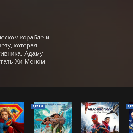
еском корабле и 
ту, которая 
ивника, Адаму 
стать Хи-Меном — 
ДЕТЯМ
ДЕ