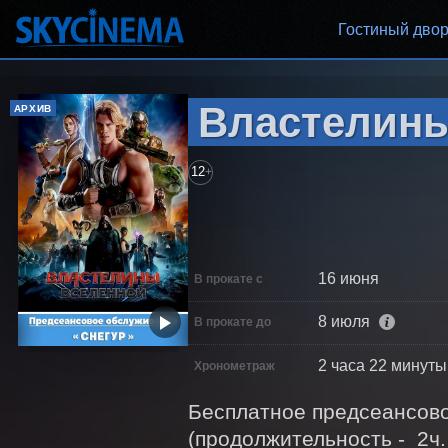
Гостиный дво
Властелины
АРХИВ
12
+
16 июня
В прокате с
8 июля
В прокате до
2 часа 22 минуты
Хронометраж
Бесплатное предсеансово
(продолжительность -  2ч.