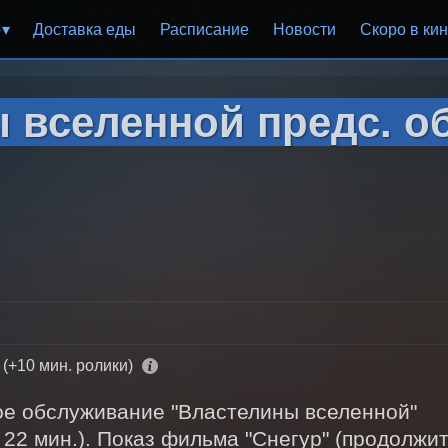
р
Доставка еды
Расписание
Новости
Скоро в ки
 вселенной предс. об
 (+10 мин. ролики)
е обслуживание "Властелины вселенной"  
 22 мин.). Показ фильма "Снегур" (продолжите