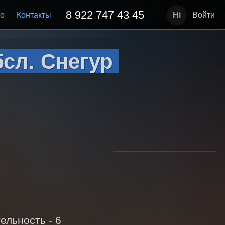
8 922 747 43 45
но
Контакты
Войти
сл. Снегур
льность - 6 