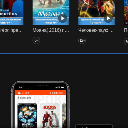
Супергёрл предс. обсл. Снегур
Моана( 2016) предс. обсл. Снегур
Человек-паук: Нет пути домой (2021) предс. обсл. Снегур
6
12
+
+
6