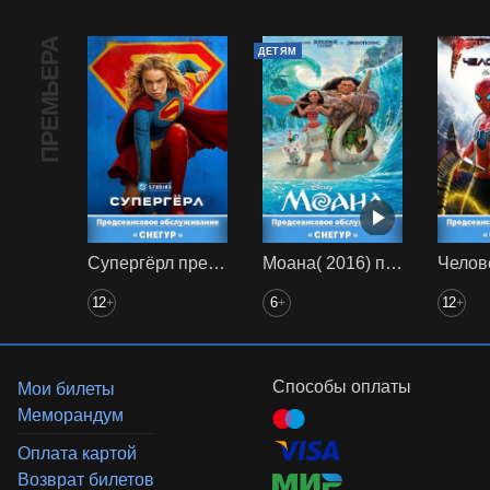
ПРЕМЬЕРА
ДЕТЯМ
Супергёрл предс. обсл. Снегур
Моана( 2016) предс. обсл. Снегур
12
6
12
+
+
+
Способы оплаты
Мои билеты
Меморандум
Оплата картой
Возврат билетов