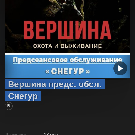
Вершина предс. обсл.
Снегур
18
+
28 мая
В прокате с