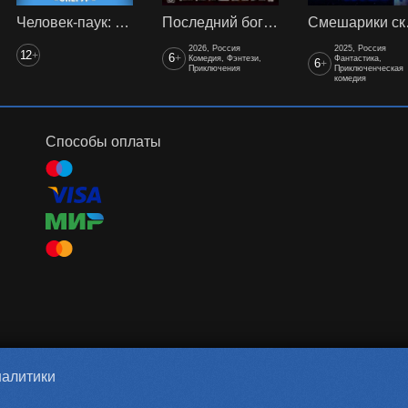
Человек-паук: Нет пути домой (2021) предс. обсл. Снегур
Последний богатырь. Колобок
Смеш
2026, Россия
2025, Россия
12
+
6
+
Комедия, Фэнтези,
Фантастика,
6
+
Приключения
Приключенческая
комедия
Способы оплаты
налитики