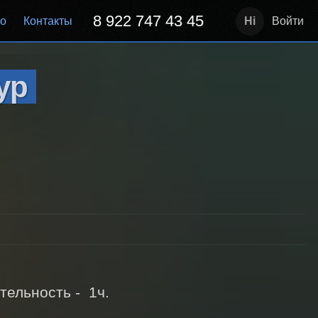
8 922 747 43 45
но
Контакты
Войти
ур
льность -  1ч. 