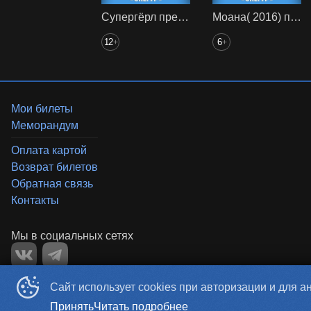
Супергёрл предс. обсл. Снегур
Моана( 2016) предс. обсл. Снегур
12
6
+
+
Мои билеты
Меморандум
Оплата картой
Возврат билетов
Обратная связь
Контакты
Сайт использует cookies при авторизации и для а
«‎SKYCINEMA»
©
2019-
2026
Powered by
p24.app
Принять
Читать подробнее