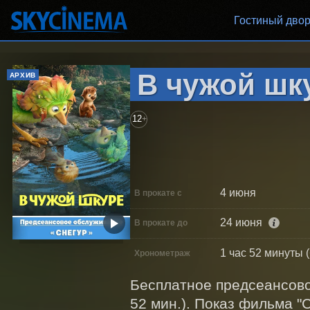
Гостиный дво
В чужой шку
АРХИВ
12
+
4 июня
В прокате с
24 июня
В прокате до
1 час 52 минуты 
Хронометраж
Бесплатное предсеансовое
52 мин.). Показ фильма "С