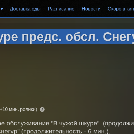
р
Доставка еды
Расписание
Новости
Скоро в ки
ре предс. обсл. Снег
(+10 мин. ролики)
 обслуживание "В чужой шкуре"  (продолжите
негур" (продолжительность - 6 мин.). 
