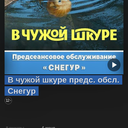
В чужой шкуре предс. обсл.
Снегур
12
+
4 июня
В прокате с