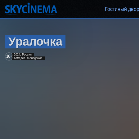
Гостиный дво
Уралочка
2024, Россия
16
+
Комедия, Мелодрама