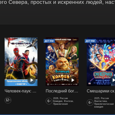
его Севера, простых и искренних людей, нас
ДЕТЯМ
ДЕТЯМ
Человек-паук: Нет пути домой(2021) предс. обсл. Снегур
Последний богатырь. Колобок
Смеш
2026, Россия
2025, Россия
12
+
6
+
Комедия, Фэнтези,
Фантастика,
6
+
Приключения
Приключенческая
комедия