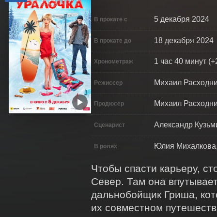
5 декабря 2024
В прокате с
18 декабря 2024
В прокате до
1 час 40 минут (+
Хронометраж
Михаил Расходн
Режиссер
Михаил Расходни
Продюсер
Александр Кузьм
Сценарист
Юлия Михалкова,
В ролях
Чтобы спасти карьеру, ст
Север. Там она впутывает
дальнобойщик Гриша, кото
их совместном путешестви