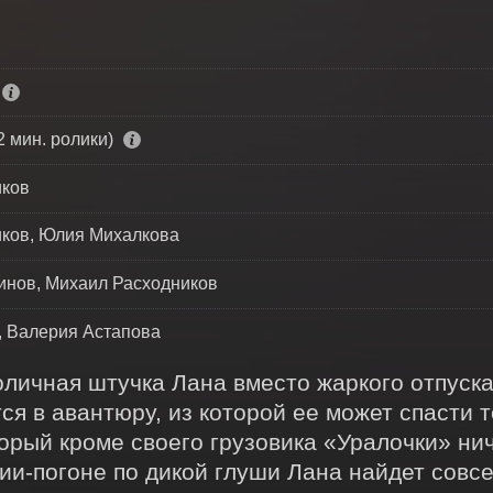
2 мин. ролики)
иков
ков, Юлия Михалкова
инов, Михаил Расходников
 Валерия Астапова
оличная штучка Лана вместо жаркого отпуска
ся в авантюру, из которой ее может спасти т
рый кроме своего грузовика «Уралочки» ниче
и-погоне по дикой глуши Лана найдет совсем