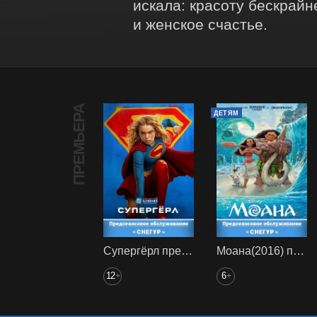
искала: красоту бескрайн
и женское счастье.
ПРЕМЬЕРА
ДЕТЯМ
Супергёрл предс. обсл. Снегур
Моана(2016) предс. обсл. Снегур
12
6
+
+