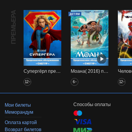
ПРЕМЬЕРА
ДЕТЯМ
Супергёрл предс. обсл. Снегур
Моана( 2016) предс. обсл. Снегур
12
6
12
+
+
+
Способы оплаты
Мои билеты
Меморандум
Оплата картой
Возврат билетов