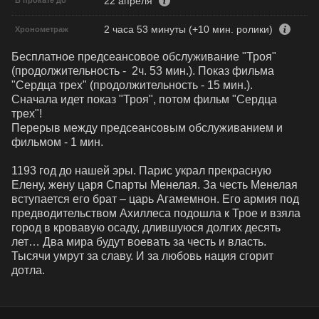
22 апреля
В прокате до
2 часа 53 минуты (+10 мин. ролики)
Хронометраж
Бесплатное предсеансовое обслуживание "Троя"  
(продолжительность -  2ч. 53 мин.). Показ фильма 
"Сердца трех" (продолжительность - 15 мин.). 

Сначала идет показ "Троя", потом фильм "Сердца 
трех"!

Перерыв между предсеансовым обслуживанием и 
фильмом - 1 мин.

1193 год до нашей эры. Парис украл прекрасную 
Елену, жену царя Спарты Менелая. За честь Менелая 
вступается его брат – царь Агамемнон. Его армия под 
предводительством Ахиллеса подошла к Трое и взяла 
город в кровавую осаду, длившуюся долгих десять 
лет… Два мира будут воевать за честь и власть. 
Тысячи умрут за славу. И за любовь нация сгорит 
дотла.