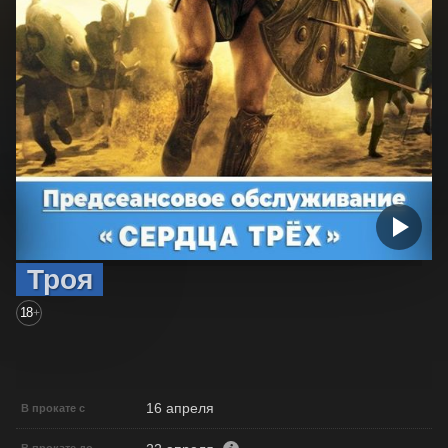
Троя
18
+
16 апреля
В прокате с