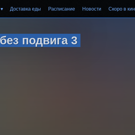
р
Доставка еды
Расписание
Новости
Скоро в ки
без подвига 3