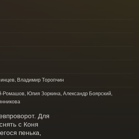
винцев, Владимир Торопчин
й-Ромашов, Юлия Зоркина, Александр Боярский,
янникова
евпроворот. Для 
нять с Коня 
гося пенька, 