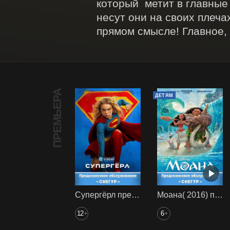
который  метит в главные 
несут они на своих плеча
прямом смысле! Главное,
ПРЕМЬЕРА
ДЕТЯМ
Супергёрл предс. обсл. Снегур
Моана( 2016) предс. обсл. Снегур
12
6
+
+