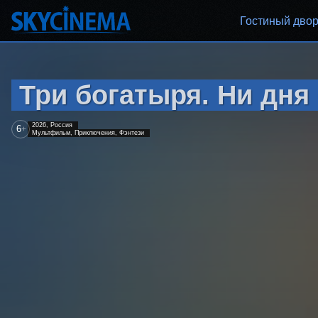
Гостиный дво
Три богатыря. Ни дня 
2026, Россия
6
+
Мультфильм, Приключения, Фэнтези