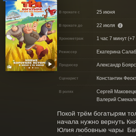
25 июня
В прокате с
22 июля
В прокате до
1 час 7 минут (+7
Хронометраж
Екатерина Салаб
Режиссер
Александр Боярс
Продюсер
Константин Феок
Сценарист
Сергей Маковецк
В ролях
Валерий Смекало
Покой трём богатырям толь
начала нужно вернуть Кн
Юлия любовные чары  Бабы