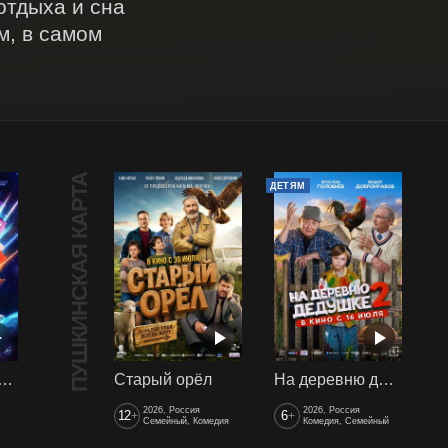
отдыха и сна 
, в самом 
ПУШКИНСКАЯ КАРТА
ДЕТЯМ
арики сквозь вселенные
Старый орёл
На деревню дедушке 2
2026, Россия
2026, Россия
12
6
+
+
Семейный, Комедия
Комедия, Семейный