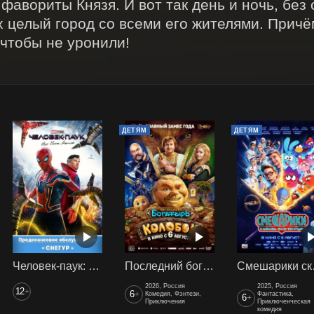
фавориты Князя. И вот так день и ночь, без 
х целый город со всеми его жителями. Причём
 чтобы не уронили!
ДЕТЯМ
ДЕТЯМ
Человек-паук: Нет пути домой (2021) предс. обсл. Снегур
Последний богатырь. Колобок
Смеш
2026, Россия
2025, Россия
12
+
6
+
Комедия, Фэнтези,
Фантастика,
6
+
Приключения
Приключенческая
комедия