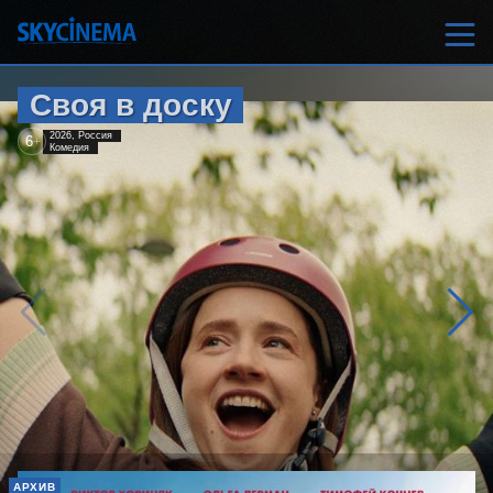
Своя в доску
2026, Россия
6
+
Комедия
АРХИВ