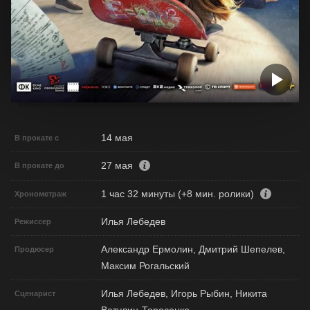
14 мая
В прокате с
27 мая
В прокате до
1 час 32 минуты (+8 мин. ролики)
Хронометраж
Илья Лебедев
Режиссер
Александр Ермолин, Дмитрий Шепелев,
Продюсер
Максим Рогальский
Илья Лебедев, Игорь Рыбин, Никита
Сценарист