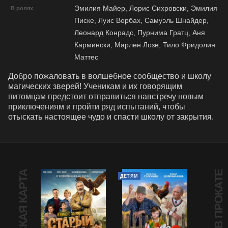
Эмилия Майер, Лорис Сихровски, Эмилия
В ролях
Писке, Луис Ворбах, Самуэль Шнайдер,
Леонард Конрадс, Пурнима Гратц, Аня
Кармински, Марлен Лозе, Тило Фридолин
Маттес
​​Добро пожаловать в волшебное сообщество и школу 
магических зверей! Ученикам и их говорящим 
питомцам предстоит отправиться навстречу новым 
приключениям и пройти ряд испытаний, чтобы 
отыскать настоящее чудо и спасти школу от закрытия.
ПУШКИНСКАЯ КАРТА
В ПРОКАТЕ
ДЕТЯМ