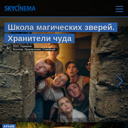
Школа магических зверей.
Хранители чуда
2025, Германия
6
+
Фэнтези, Приключения, Семейный
АРХИВ