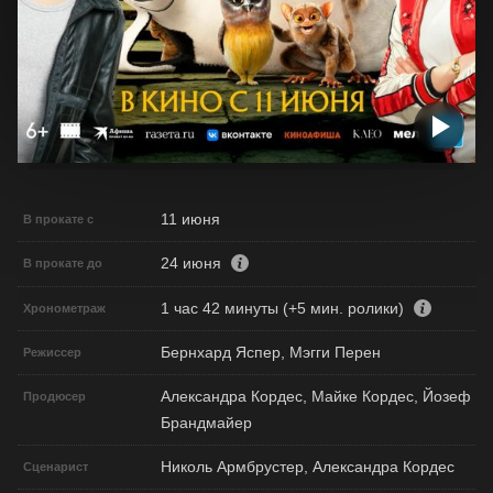
11 июня
В прокате с
24 июня
В прокате до
1 час 42 минуты (+5 мин. ролики)
Хронометраж
Бернхард Яспер, Мэгги Перен
Режиссер
Александра Кордес, Майке Кордес, Йозеф
Продюсер
Брандмайер
Николь Армбрустер, Александра Кордес
Сценарист