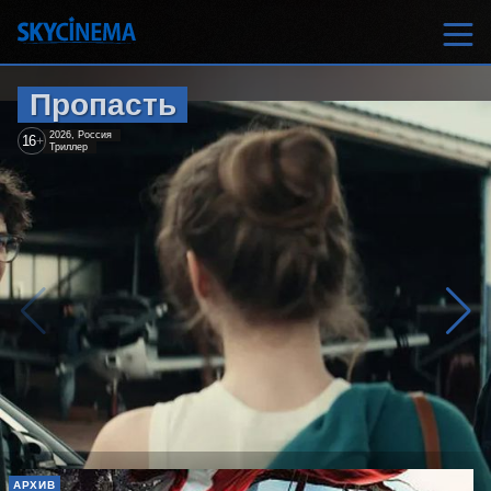
Пропасть
2026, Россия
16
+
Триллер
АРХИВ