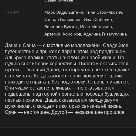
Савва Минаев
Марк Эйдельштейн, Тина Стойилкович,
В ролях
Степан Белозеров, Иван Забелин,
Виктория Буцких, Иван Мартынов,
Артемий Корочков, Аделина Гизатуллина
Даша и Саша — счастливые молодожёны. Свадебное 
путешествие и прыжок с парашютом над предгорьем 
Эльбруса должны стать началом их новой жизни. Но 
судьба вносит свои коррективы. Пилотом оказывается 
Артём — бывший Даши, о котором она не хотела даже 
вспоминать. Когда самолёт терпит крушение, троим 
приходится прыгать без подготовки. Стропы путаются. 
Они чудом остаются в живых — но оказываются 
подвешены над горной пропастью посреди бушующих 
лесных пожаров. Даша оказывается между двумя 
мужчинами, с каждым из которых связана её жизнь. 
Один — настоящее. Другой — незажившее прошлое.