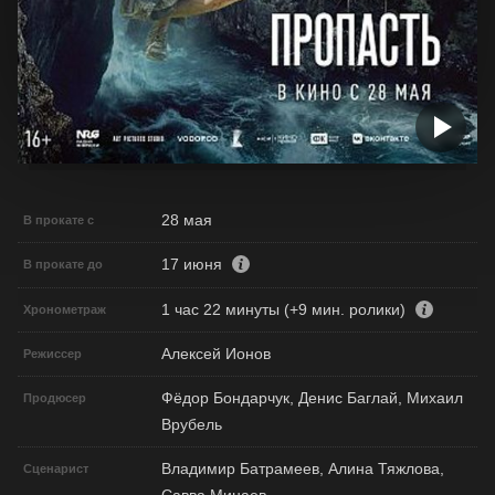
28 мая
В прокате с
17 июня
В прокате до
1 час 22 минуты (+9 мин. ролики)
Хронометраж
Алексей Ионов
Режиссер
Фёдор Бондарчук, Денис Баглай, Михаил
Продюсер
Врубель
Владимир Батрамеев, Алина Тяжлова,
Сценарист