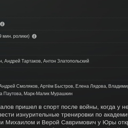
9 мин. ролики)
, Андрей Тартаков, Антон Златопольский
Андрей Смоляков, Артём Быстров, Елена Лядова, Владимир
а Паутова, Марк-Малик Мурашкин
ов пришел в спорт после войны, когда у нег
 вести изнурительные тренировки по академич
ми Михаилом и Верой Савримович у Юры откр