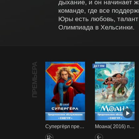
дыхание, и он начинает ж
команде, где все поддерж
Юры есть любовь, талант 
Олимпиада в Хельсинки.
ПРЕМЬЕРА
ДЕТЯМ
Супергёрл предс. обсл. Снегур
Моана( 2016) предс. обсл. Снегур
12
6
+
+