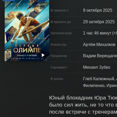
9 октября 2025
В прокате с
29 октября 2025
В прокате до
1 час 46 минут (+
Хронометраж
Артём Михалков
Режиссер
Вадим Верещагин
Продюсер
Михаил Зубко
Сценарист
Глеб Калюжный, 
В ролях
Филипенко, Ирин
Юный блокадник Юра Тюкал
было сил жить, не то что
после встречи с тренера