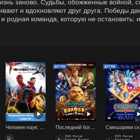
изнь заново. Судьбы, обожженные войной, с
ивают и вдохновляют друг друга. Победы дают
и родная команда, которую не остановить: и
ДЕТЯМ
ДЕТЯМ
Человек-паук: Нет пути домой (2021) предс. обсл. Снегур
Последний богатырь. Колобок
Смеш
2026, Россия
2025, Россия
12
+
6
+
Комедия, Фэнтези,
Фантастика,