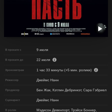
9 июля
В прокате с
22 июля
В прокате до
1 час 33 минуты (+5 мин. ролики)
Хронометраж
Джеймс Нанн
Режиссер
Бен Жак, Кэтлин Дебринкэт, Сара Гэбриел
Продюсер
Джеймс Нанн
Сценарист
Мэдисон Девенпорт, Трэйси Боннер,
В ролях