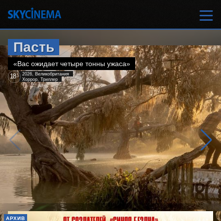
Пасть
«Вас ожидает четыре тонны ужаса»
2026, Великобритания
18
+
Хоррор, Триллер
АРХИВ