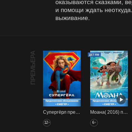
оказываются сказками, ве
и помощи ждать неоткуда.
выживание.
ПРЕМЬЕРА
ДЕТЯМ
Супергёрл предс. обсл. Снегур
Моана( 2016) предс. обсл. Снегур
12
6
+
+