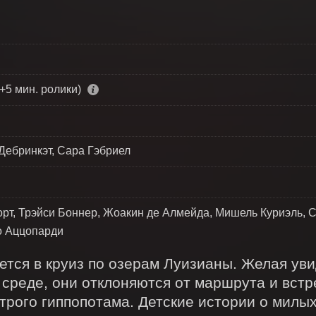
+5 мин. ролики)
Дебринкэт, Сара Гэбриел
рт, Трэйси Боннер, Жоакин де Алмейда, Мишель Куриэль, 
о Аццопарди
ется в круиз по озерам Луизианы. Желая увид
среде, они отклоняются от маршрута и встр
трого гиппопотама. Детские истории о милых