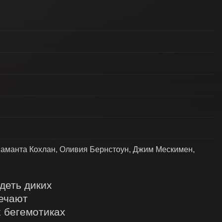
Саманта Кохлан, Оливия Бернстоун, Джим Мескимен,
еть диких 
ечают 
 бегемотиках 