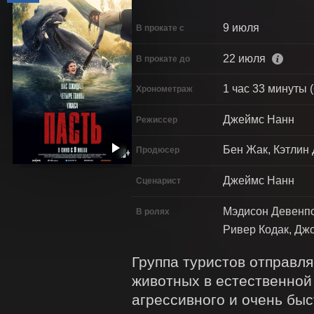
9 июля
В прокате с
22 июля
В прокате до
1 час 33 минуты (
Хронометраж
Джеймс Нанн
Режиссер
Бен Жак, Кэтлин 
Продюсер
Джеймс Нанн
Сценарист
Мэдисон Девенпо
В ролях
Ривер Кодак, Дж
Группа туристов отправля
животных в естественной 
агрессивного и очень быс