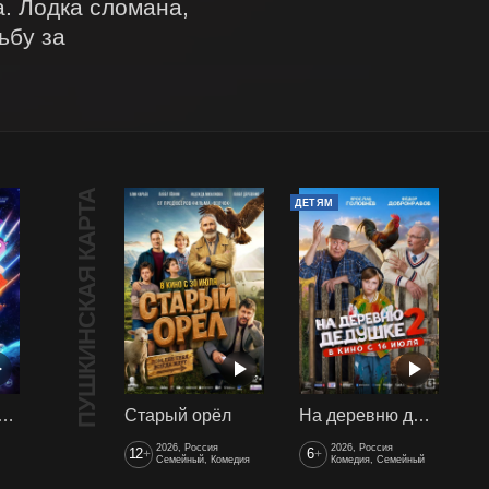
. Лодка сломана, 
бу за 
ПУШКИНСКАЯ КАРТА
ДЕТЯМ
арики сквозь вселенные
Старый орёл
На деревню дедушке 2
2026, Россия
2026, Россия
12
6
+
+
Семейный, Комедия
Комедия, Семейный