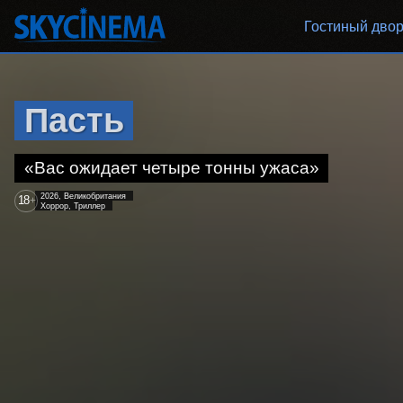
Гостиный дво
Пасть
«Вас ожидает четыре тонны ужаса»
2026, Великобритания
18
+
Хоррор, Триллер