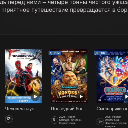
дь перед ними – четыре тонны чистого ужаса
 Приятное путешествие превращается в борь
ДЕТЯМ
ДЕТЯМ
Человек-паук: Нет пути домой (2021) предс. обсл. Снегур
Последний богатырь. Колобок
Смеш
2026, Россия
2025, Россия
12
+
6
+
Комедия, Фэнтези,
Фантастика,
6
+
Приключения
Приключенческая
комедия