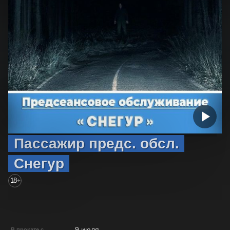
Пассажир предс. обсл.
Снегур
18
+
9 июля
В прокате с