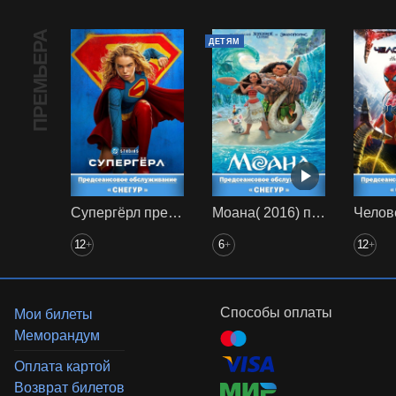
ПРЕМЬЕРА
ДЕТЯМ
Супергёрл предс. обсл. Снегур
Моана( 2016) предс. обсл. Снегур
12
6
12
+
+
+
Способы оплаты
Мои билеты
Меморандум
Оплата картой
Возврат билетов