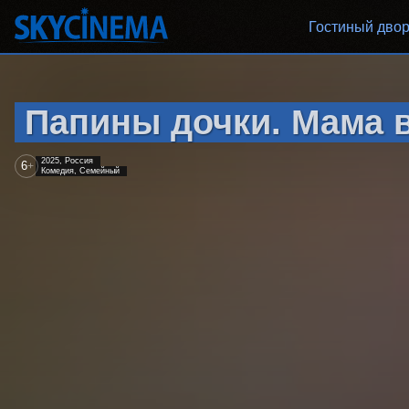
Гостиный дво
Папины дочки. Мама 
2025, Россия
6
+
Комедия, Семейный