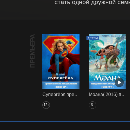
стать одной дружной сем
ПРЕМЬЕРА
ДЕТЯМ
Супергёрл предс. обсл. Снегур
Моана( 2016) предс. обсл. Снегур
12
6
+
+