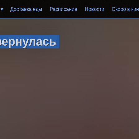
р
Доставка еды
Расписание
Новости
Скоро в ки
вернулась