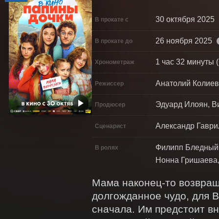
30 октября 2025
В прокате с
26 ноября 2025
В прокате до
1 час 32 минуты (
Хронометраж
Анатолий Колиев
Режиссер
Эдуард Илоян, В
Продюсер
Александр Гаври
Сценарист
Филипп Бледный,
В ролях
Нонна Гришаева,
Мама наконец-то возвраща
долгожданное чудо, для В
сначала. Им предстоит вн