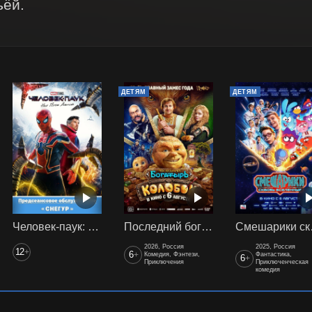
ьёй.
ДЕТЯМ
ДЕТЯМ
Человек-паук: Нет пути домой (2021) предс. обсл. Снегур
Последний богатырь. Колобок
Смеш
2026, Россия
2025, Россия
12
+
6
+
Комедия, Фэнтези,
Фантастика,
6
+
Приключения
Приключенческая
комедия