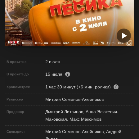
2 июля
В прокате с
15 июля
В прокате до
1 час 30 минут (+6 мин. ролики)
Хронометраж
Митрий Семенов-Алейников
Режиссер
Дмитрий Литвинов, Анна Ясюкевич-
Продюсер
Маковская, Макс Максимов
Митрий Семенов-Алейников, Андрей
Сценарист