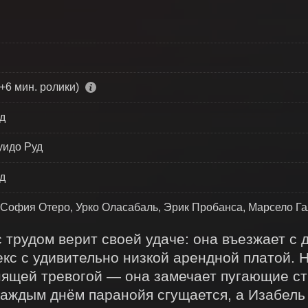
+6 мин. ролики)
д
уидо Руд
д
 София Отеро, Урко Оласабаль, Эрик Пробанса, Марсело Г
 трудом верит своей удаче: она въезжает с д
с с удивительно низкой арендной платой. Н
ящей тревогой — она замечает пугающие стр
аждым днём паранойя сгущается, а Изабель 