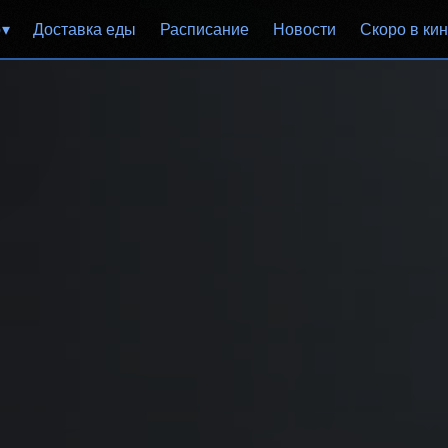
р
Доставка еды
Расписание
Новости
Скоро в ки