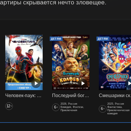
вартиры скрывается нечто зловещее.
ДЕТЯМ
ДЕТЯМ
Человек-паук: Нет пути домой (2021) предс. обсл. Снегур
Последний богатырь. Колобок
Смеш
2026, Россия
2025, Россия
12
+
6
+
Комедия, Фэнтези,
Фантастика,
6
+
Приключения
Приключенческая
комедия