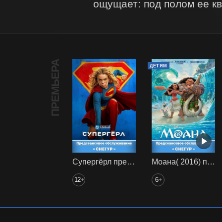
ощущает: под полом ее к
ПРЕМЬЕРА
ДЕТЯМ
Супергёрл предс. обсл. Снегур
Моана( 2016) предс. обсл. Снегур
12
6
+
+