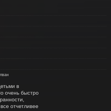
алван
етьми в 
о очень быстро 
анности, 
все отчетливее 