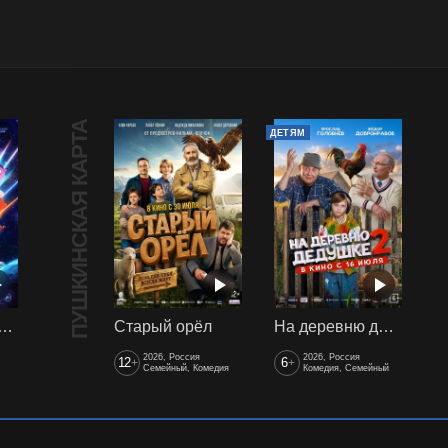
ПУШКИНСКАЯ КАРТА
ДЕТЯМ
арики сквозь вселенные
Старый орёл
На деревню дедушке 2
2026, Россия
2026, Россия
12
6
+
+
Семейный, Комедия
Комедия, Семейный