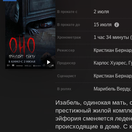
2 июля
В прокате с
15 июля
В прокате до
1 час 34 минуты (
Хронометраж
Кристиан Бернар
Режиссер
Карлос Хуарес, Г
Продюсер
Кристиан Бернар
Сценарист
Марибель Верду,
В ролях
Изабель, одинокая мать, с
престижный жилой комплек
эйфория сменяется леден
происходящие в доме. С к