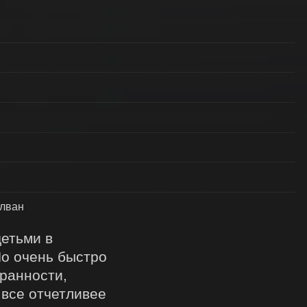
алван
етьми в 
о очень быстро 
анности, 
все отчетливее 