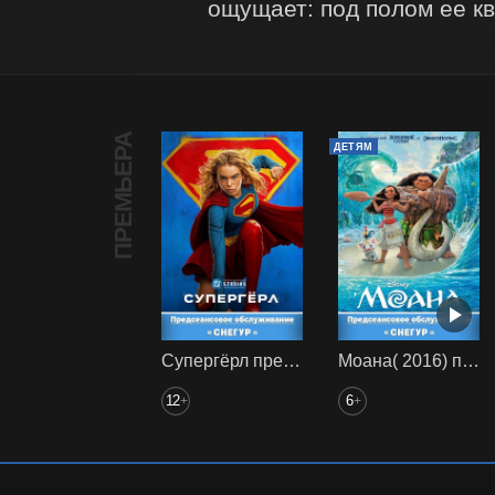
ощущает: под полом ее к
ПРЕМЬЕРА
ДЕТЯМ
Супергёрл предс. обсл. Снегур
Моана( 2016) предс. обсл. Снегур
12
6
+
+