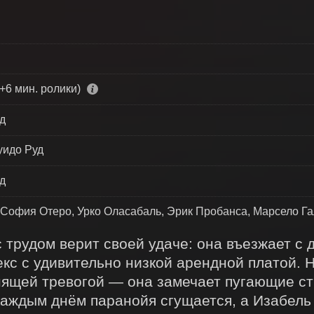
+6 мин. ролики)
д
уидо Руд
д
 София Отеро, Урко Оласабаль, Эрик Пробанса, Марсело Г
 трудом верит своей удаче: она въезжает с д
с с удивительно низкой арендной платой. Н
ящей тревогой — она замечает пугающие стр
аждым днём паранойя сгущается, а Изабель 