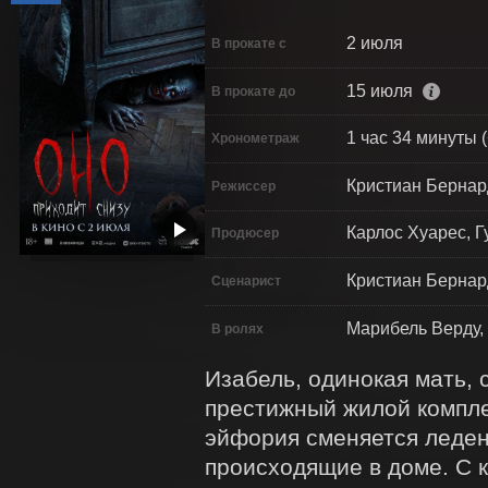
2 июля
В прокате с
15 июля
В прокате до
1 час 34 минуты (
Хронометраж
Кристиан Бернар
Режиссер
Карлос Хуарес, Г
Продюсер
Кристиан Бернар
Сценарист
Марибель Верду,
В ролях
Изабель, одинокая мать, с
престижный жилой комплек
эйфория сменяется леден
происходящие в доме. С к