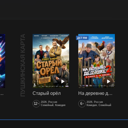
ПУШКИНСКАЯ КАРТА
ДЕТЯМ
арики сквозь вселенные
Старый орёл
На деревню дедушке 2
2026, Россия
2026, Россия
12
6
+
+
Семейный, Комедия
Комедия, Семейный