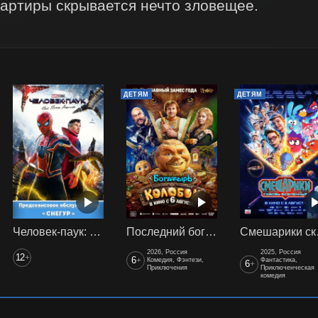
вартиры скрывается нечто зловещее.
ДЕТЯМ
ДЕТЯМ
Человек-паук: Нет пути домой (2021) предс. обсл. Снегур
Последний богатырь. Колобок
Смеш
2026, Россия
2025, Россия
12
+
6
+
Комедия, Фэнтези,
Фантастика,
6
+
Приключения
Приключенческая
комедия