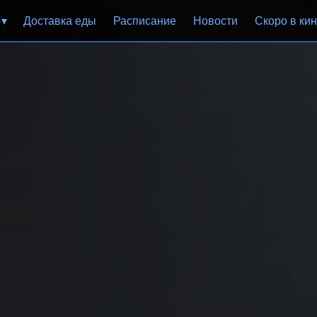
р
Доставка еды
Расписание
Новости
Скоро в ки