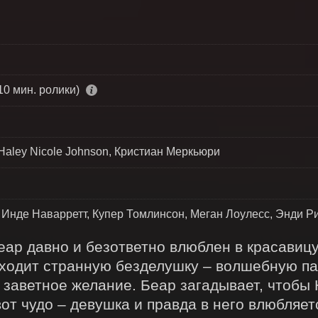
10 мин. ролики)
Haley Nicole Johnson, Кристиан Меркьюри
 Инде Наварретт, Купер Томлинсон, Меган Лоулесс, Энди Р
ар давно и безответно влюблен в красавицу
ходит странную безделушку – волшебную пал
 заветное желание. Беар загадывает, чтобы 
от чудо – девушка и правда в него влюбляетс