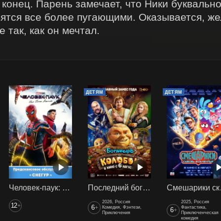
конец. Парень замечает, что Ники буквально
ятся все более пугающими. Оказывается, же
 так, как он мечтал.
ДЕТЯМ
ДЕТЯМ
Человек-паук: Нет пути домой (2021) предс. обсл. Снегур
Последний богатырь. Колобок
Смеш
2026, Россия
2025, Россия
12
+
6
+
Комедия, Фэнтези,
Фантастика,
6
+
Приключения
Приключенческая
комедия