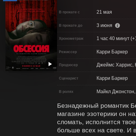
21 мая
В прокате с
3 июня
В прокате до
1 час 40 минут (+
Хронометраж
Карри Баркер
Режиссер
Джеймс Харрис, 
Продюсер
Карри Баркер
Сценарист
Майкл Джонстон,
В ролях
Безнадежный романтик Бе
магазине эзотерики он на
сломать, исполнится твое
больше всех на свете. И в