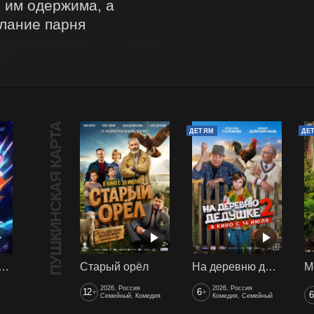
 им одержима, а 
лание парня 
ПУШКИНСКАЯ КАРТА
ДЕТЯМ
ДЕ
арики сквозь вселенные
Старый орёл
На деревню дедушке 2
2026, Россия
2026, Россия
12
6
+
+
6
Семейный, Комедия
Комедия, Семейный