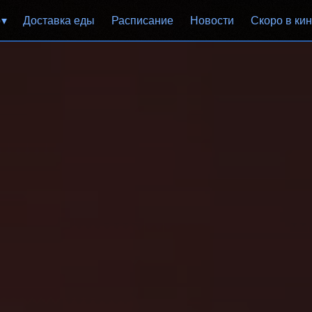
р
Доставка еды
Расписание
Новости
Скоро в ки