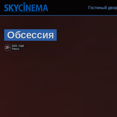
Гостиный дво
Обсессия
2025, США
18
+
Ужасы