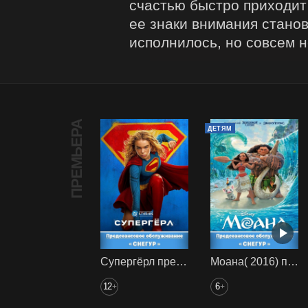
счастью быстро приходит 
ее знаки внимания станов
исполнилось, но совсем не
ПРЕМЬЕРА
ДЕТЯМ
Супергёрл предс. обсл. Снегур
Моана( 2016) предс. обсл. Снегур
12
6
+
+