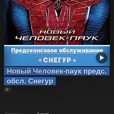
Новый Человек-паук предс.
обсл. Снегур
12
+
9 июля
В прокате с