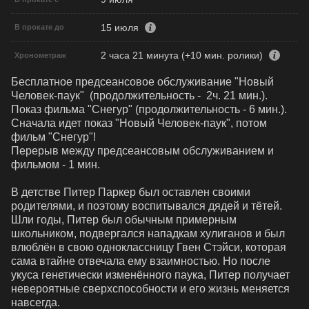
15 июля
В прокате до
2 часа 21 минута (+10 мин. ролики)
Хронометраж
Бесплатное предсеансовое обслуживание "Новый 
Человек-паук"  (продолжительность -  2ч. 21 мин.). 
Показ фильма "Снегур" (продолжительность - 6 мин.). 

Сначала идет показ "Новый Человек-паук", потом 
фильм "Снегур"!

Перерыв между предсеансовым обслуживанием и 
фильмом - 1 мин.

В детстве Питер Паркер был оставлен своими 
родителями, и поэтому воспитывался дядей и тётей. 
Шли годы, Питер был обычным примерным 
школьником, подвергался нападкам хулиганов и был 
влюблён в свою одноклассницу Гвен Стэйси, которая 
сама втайне отвечала ему взаимностью. Но после 
укуса генетически изменённого паука, Питер получает 
невероятные сверхспособности и его жизнь меняется 
навсегда.
