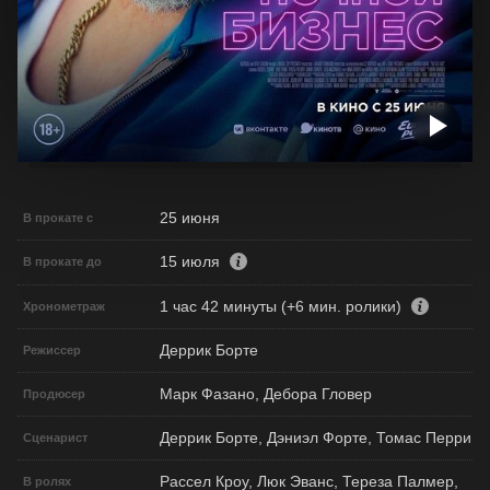
25 июня
В прокате с
15 июля
В прокате до
1 час 42 минуты (+6 мин. ролики)
Хронометраж
Деррик Борте
Режиссер
Марк Фазано, Дебора Гловер
Продюсер
Деррик Борте, Дэниэл Форте, Томас Перри
Сценарист
Рассел Кроу, Люк Эванс, Тереза Палмер,
В ролях