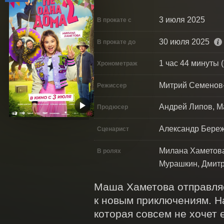
3 июля 2025
В прокате с
30 июля 2025
В прокате до
1 час 44 минуты (
Хронометраж
Митрий Семенов
Режиссер
Андрей Липов, М
Продюсер
Александр Береж
Сценарист
Милана Хаметова
В ролях
Мурашкин, Дмитр
Маша Хаметова отправляет
к новым приключениям. На
которая совсем не хочет 