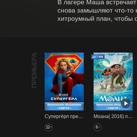
В лагере Маша встречает
снова замышляют что-то 
хитроумный план, чтобы 
ПРЕМЬЕРА
ДЕТЯМ
Супергёрл предс. обсл. Снегур
Моана( 2016) предс. обсл. Снегур
12
6
+
+