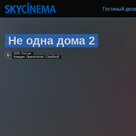
Гостиный дво
Не одна дома 2
2025, Россия
6
+
Комедия, Приключения, Семейный