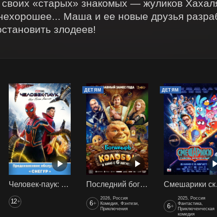
 своих «старых» знакомых — жуликов Хахаля
нехорошее... Маша и ее новые друзья разра
остановить злодеев!
ДЕТЯМ
ДЕТЯМ
Человек-паук: Нет пути домой (2021) предс. обсл. Снегур
Последний богатырь. Колобок
Смеш
2026, Россия
2025, Россия
12
+
6
+
Комедия, Фэнтези,
Фантастика,
6
+
Приключения
Приключенческая
комедия