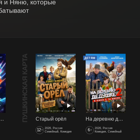
 и Няню, которые 
батывают 
ПУШКИНСКАЯ КАРТА
ДЕТЯМ
арики сквозь вселенные
Старый орёл
На деревню дедушке 2
2026, Россия
2026, Россия
12
6
+
+
Семейный, Комедия
Комедия, Семейный