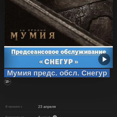
Мумия предс. обсл. Снегур
18
+
23 апреля
В прокате с