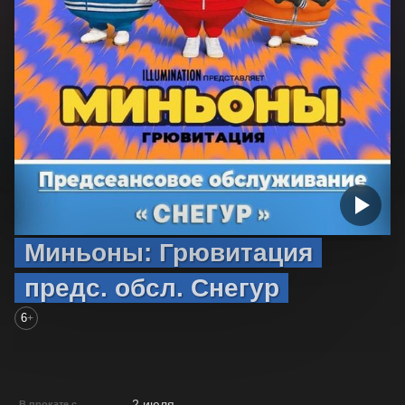
Миньоны: Грювитация
предс. обсл. Снегур
6
+
2 июля
В прокате с