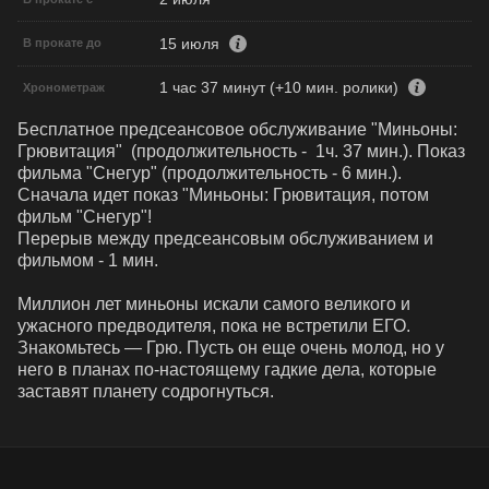
15 июля
В прокате до
1 час 37 минут (+10 мин. ролики)
Хронометраж
Бесплатное предсеансовое обслуживание "Миньоны: 
Грювитация"  (продолжительность -  1ч. 37 мин.). Показ 
фильма "Снегур" (продолжительность - 6 мин.). 

Сначала идет показ "Миньоны: Грювитация, потом 
фильм "Снегур"!

Перерыв между предсеансовым обслуживанием и 
фильмом - 1 мин.

Миллион лет миньоны искали самого великого и 
ужасного предводителя, пока не встретили ЕГО. 
Знакомьтесь — Грю. Пусть он еще очень молод, но у 
него в планах по-настоящему гадкие дела, которые 
заставят планету содрогнуться.