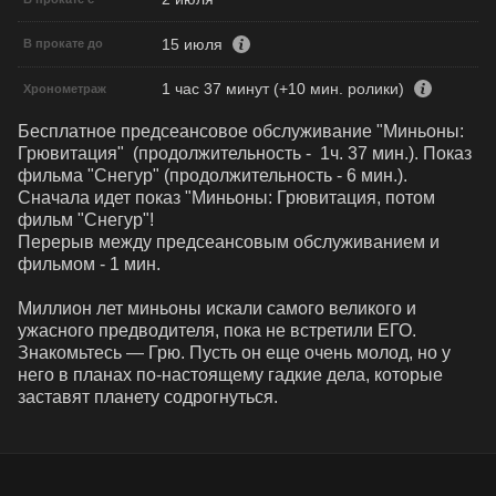
15 июля
В прокате до
1 час 37 минут (+10 мин. ролики)
Хронометраж
Бесплатное предсеансовое обслуживание "Миньоны: 
Грювитация"  (продолжительность -  1ч. 37 мин.). Показ 
фильма "Снегур" (продолжительность - 6 мин.). 

Сначала идет показ "Миньоны: Грювитация, потом 
фильм "Снегур"!

Перерыв между предсеансовым обслуживанием и 
фильмом - 1 мин.

Миллион лет миньоны искали самого великого и 
ужасного предводителя, пока не встретили ЕГО. 
Знакомьтесь — Грю. Пусть он еще очень молод, но у 
него в планах по-настоящему гадкие дела, которые 
заставят планету содрогнуться.