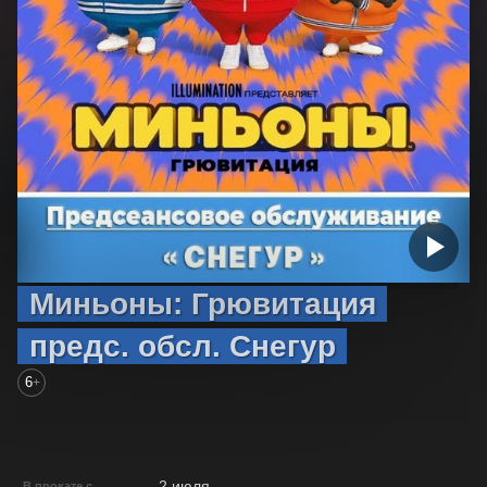
Миньоны: Грювитация
предс. обсл. Снегур
6
+
2 июля
В прокате с