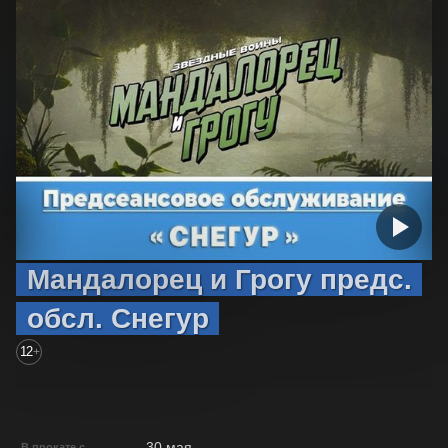
Мандалорец и Грогу предс.
обсл. Снегур
12
+
30 мая
В прокате с