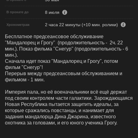
8 июля
В прокате до
2 часа 22 минуты (+10 мин. ролики)
Хронометраж
Бесплатное предсеансовое обслуживание 
"Мандалорец и Грогу"  (продолжительность -  2ч. 22 
мин.). Показ фильма "Снегур" (продолжительность - 6 
мин.). 

Сначала идет показ "Мандалорец и Грогу", потом 
фильм "Снегур"!

Перерыв между предсеансовым обслуживанием и 
фильмом - 1 мин.

Империя пала, но её военачальники всё ещё держат 
под своим контролем части галактики. Зарождающаяся 
Новая Республика пытается защитить идеалы, за 
которые сражались повстанцы, и нанимает для 
задания мандалорца Дина Джарина, известного 
охотника за головами, и его юного ученика Грогу.