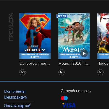
ПРЕМЬЕРА
ДЕТЯМ
Супергёрл предс. обсл. Снегур
Моана( 2016) предс. обсл. Снегур
12
6
12
+
+
+
Способы оплаты
Мои билеты
Меморандум
Оплата картой