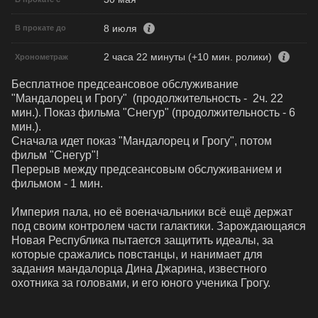
8 июля
В прокате до
2 часа 22 минуты (+10 мин. ролики)
Хронометраж
Бесплатное предсеансовое обслуживание 
"Мандалорец и Грогу"  (продолжительность -  2ч. 22 
мин.). Показ фильма "Снегур" (продолжительность - 6 
мин.). 

Сначала идет показ "Мандалорец и Грогу", потом 
фильм "Снегур"!

Перерыв между предсеансовым обслуживанием и 
фильмом - 1 мин.

Империя пала, но её военачальники всё ещё держат 
под своим контролем части галактики. Зарождающаяся 
Новая Республика пытается защитить идеалы, за 
которые сражались повстанцы, и нанимает для 
задания мандалорца Дина Джарина, известного 
охотника за головами, и его юного ученика Грогу.