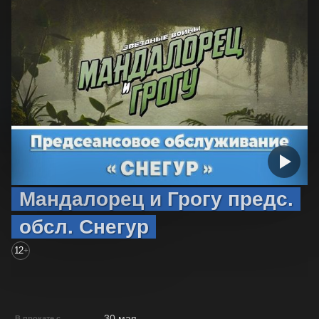
Мандалорец и Грогу предс.
обсл. Снегур
12
+
30 мая
В прокате с