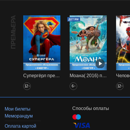
ПРЕМЬЕРА
ДЕТЯМ
Супергёрл предс. обсл. Снегур
Моана( 2016) предс. обсл. Снегур
12
6
12
+
+
+
Способы оплаты
Мои билеты
Меморандум
Оплата картой