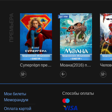
ПРЕМЬЕРА
ДЕТЯМ
Супергёрл предс. обсл. Снегур
Моана(2016) предс. обсл. Снегур
12
6
12
+
+
+
Способы оплаты
Мои билеты
Меморандум
Оплата картой