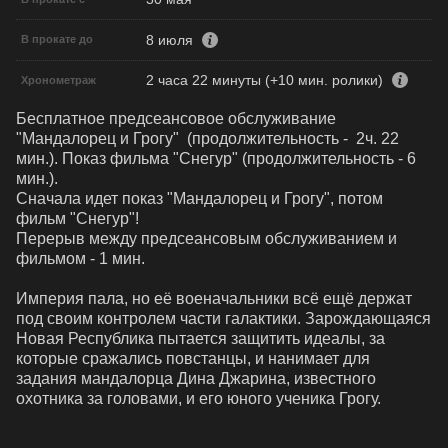
8 июля
В прокате до
2 часа 22 минуты (+10 мин. ролики)
Хронометраж
Бесплатное предсеансовое обслуживание 
"Мандалорец и Грогу"  (продолжительность -  2ч. 22 
мин.). Показ фильма "Снегур" (продолжительность - 6 
мин.). 

Сначала идет показ "Мандалорец и Грогу", потом 
фильм "Снегур"!

Перерыв между предсеансовым обслуживанием и 
фильмом - 1 мин.

Империя пала, но её военачальники всё ещё держат 
под своим контролем части галактики. Зарождающаяся 
Новая Республика пытается защитить идеалы, за 
которые сражались повстанцы, и нанимает для 
задания мандалорца Дина Джарина, известного 
охотника за головами, и его юного ученика Грогу.