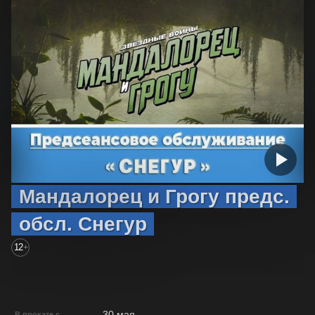
Мандалорец и Грогу предс.
обсл. Снегур
12
+
30 мая
В прокате с