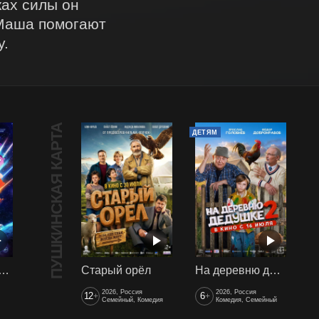
ах силы он 
Маша помогают 
у.
ПУШКИНСКАЯ КАРТА
ДЕТЯМ
арики сквозь вселенные
Старый орёл
На деревню дедушке 2
2026, Россия
2026, Россия
12
6
+
+
Семейный, Комедия
Комедия, Семейный