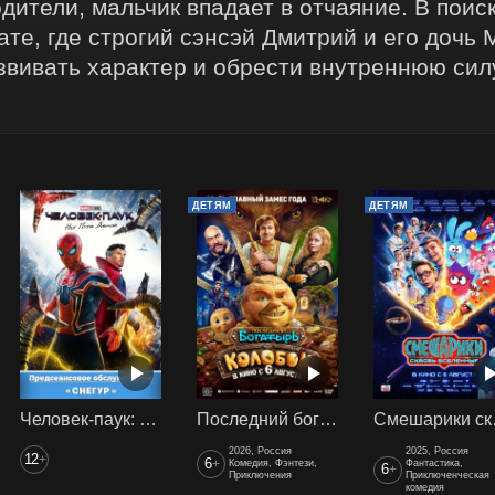
ители, мальчик впадает в отчаяние. В поиск
те, где строгий сэнсэй Дмитрий и его дочь 
звивать характер и обрести внутреннюю сил
ДЕТЯМ
ДЕТЯМ
Человек-паук: Нет пути домой (2021) предс. обсл. Снегур
Последний богатырь. Колобок
Смеш
2026, Россия
2025, Россия
12
+
6
+
Комедия, Фэнтези,
Фантастика,
6
+
Приключения
Приключенческая
комедия