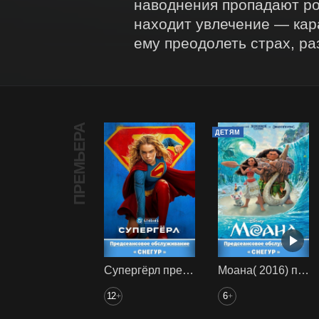
наводнения пропадают род
находит увлечение — кара
ему преодолеть страх, ра
ПРЕМЬЕРА
ДЕТЯМ
Супергёрл предс. обсл. Снегур
Моана( 2016) предс. обсл. Снегур
12
6
+
+