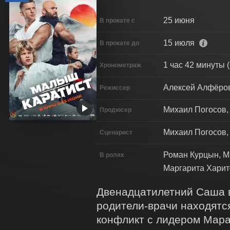
25 июня
В прокате с
15 июля
В прокате до
1 час 42 минуты (
Хронометраж
Алексей Алфёро
Режиссер
Михаил Погосов,
Продюсер
Михаил Погосов,
Сценарист
Роман Курцын, М
В ролях
Маргарита Хари
Двенадцатилетний Саша вы
родители-врачи находятся
конфликт с лидером Марат