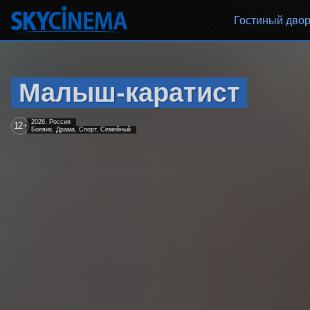
Гостиный дво
Малыш-каратист
2026, Россия
12
+
Боевик, Драма, Спорт, Семейный