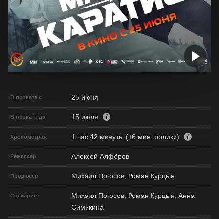
25 июня
В прокате с
15 июля
В прокате до
1 час 42 минуты (+6 мин. ролики)
Хронометраж
Алексей Алфёров
Режиссер
Михаил Погосов, Роман Курцын
Продюсер
Михаил Погосов, Роман Курцын, Анна
Сценарист
Симикина