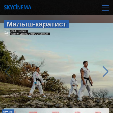
Малыш-каратист
2026, Россия
12
+
Боевик, Драма, Спорт, Семейный
АРХИВ