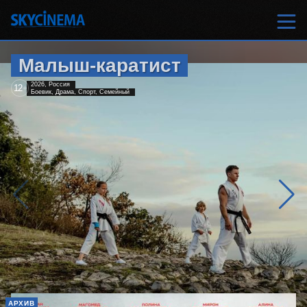
Малыш-каратист
2026, Россия
12
+
Боевик, Драма, Спорт, Семейный
АРХИВ