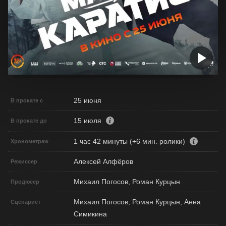
25 июня
В прокате с
15 июля
В прокате до
1 час 42 минуты (+6 мин. ролики)
Хронометраж
Алексей Алфёров
Режиссер
Михаил Погосов, Роман Курцын
Продюсер
Михаил Погосов, Роман Курцын, Анна
Сценарист
Симикина