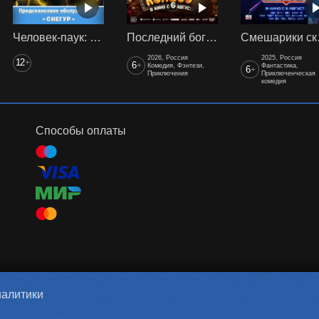
Человек-паук: Нет пути домой (2021) предс. обсл. Снегур
Последний богатырь. Колобок
Смеш
2026, Россия
2025, Россия
12
+
6
+
Комедия, Фэнтези,
Фантастика,
6
+
Приключения
Приключенческая
комедия
Способы оплаты
налитики