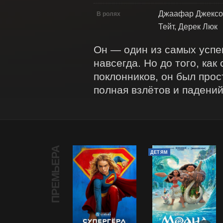
Джаафар Джексон
В ролях
Тейт, Дерек Люк
Он — один из самых успеш
навсегда. Но до того, ка
поклонников, он был прос
полная взлётов и падений
ПРЕМЬЕРА
ДЕТЯМ