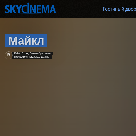
Гостиный дво
Майкл
2026, США, Великобритания
18
+
Биография, Музыка, Драма