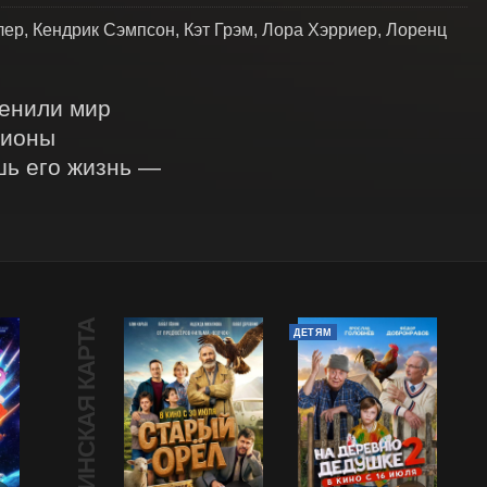
ер, Кендрик Сэмпсон, Кэт Грэм, Лора Хэрриер, Лоренц
енили мир 
ионы 
ь его жизнь — 
ПУШКИНСКАЯ КАРТА
ДЕТЯМ