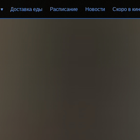
р
Доставка еды
Расписание
Новости
Скоро в ки