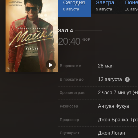
Сегодня
Завтра
Поне
8 августа
9 августа
10 авгу
Зал 4
20:40
490 ₽
28 мая
В прокате с
12 августа
В прокате до
2 часа 7 минут (+
Хронометраж
Антуан Фукуа
Режиссер
Джон Бранка, Гр
Продюсер
Джон Логан
Сценарист