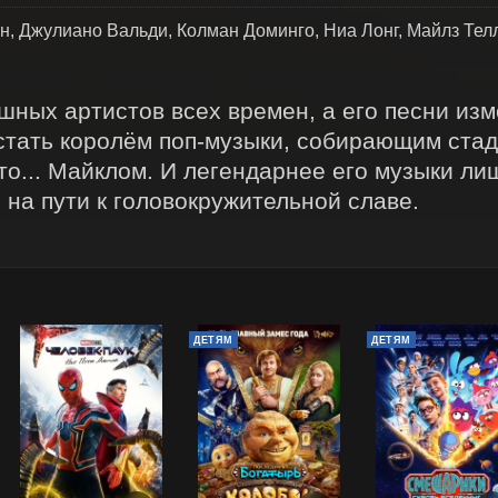
, Джулиано Вальди, Колман Доминго, Ниа Лонг, Майлз Телл
ных артистов всех времен, а его песни изм
к стать королём поп-музыки, собирающим стад
то... Майклом. И легендарнее его музыки лиш
 на пути к головокружительной славе.
ДЕТЯМ
ДЕТЯМ