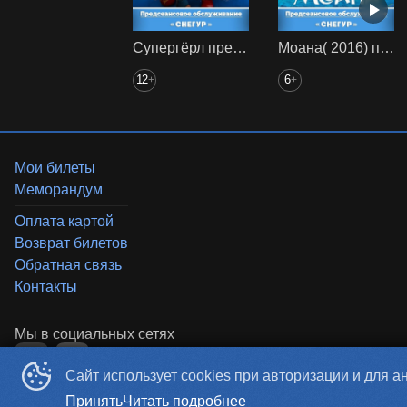
Супергёрл предс. обсл. Снегур
Моана( 2016) предс. обсл. Снегур
12
6
+
+
Мои билеты
Меморандум
Оплата картой
Возврат билетов
Обратная связь
Контакты
Сайт использует cookies при авторизации и для а
Принять
Читать подробнее
«‎SKYCINEMA»
©
2019-
2026