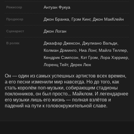
Антуан Фукуа
Режиссер
Джон Бранка, Грэм Кинг, Джон МакКлейн
Продюсер
Джон Логан
Сценарист
Джаафар Джексон, Джулиано Вальди,
В ролях
Колман Доминго, Ниа Лонг, Майлз Теллер,
Кендрик Сэмпсон, Кэт Грэм, Лора Хэрриер,
Лоренц Тейт, Дерек Люк
Он — один из самых успешных артистов всех времен, 
а его песни изменили мир навсегда. Но до того, как 
стать королём поп-музыки, собирающим стадионы 
поклонников, он был просто... Майклом. И легендарнее 
его музыки лишь его жизнь — полная взлётов и 
падений на пути к головокружительной славе.