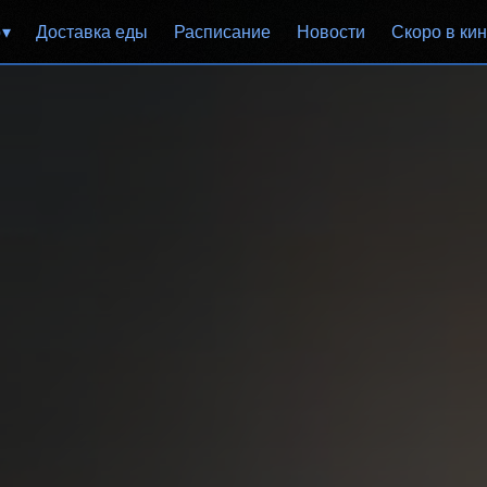
р
Доставка еды
Расписание
Новости
Скоро в ки