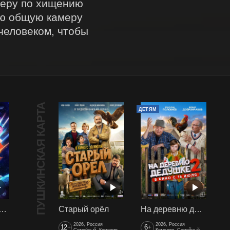
феру по хищению 
ю общую камеру 
еловеком, чтобы 
ПУШКИНСКАЯ КАРТА
ДЕТЯМ
арики сквозь вселенные
Старый орёл
На деревню дедушке 2
2026, Россия
2026, Россия
12
6
+
+