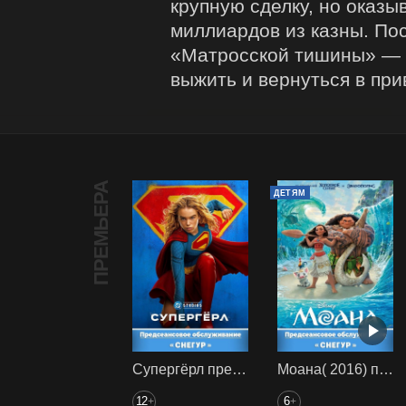
крупную сделку, но оказы
миллиардов из казны. По
«Матросской тишины» — ч
выжить и вернуться в пр
ПРЕМЬЕРА
ДЕТЯМ
Супергёрл предс. обсл. Снегур
Моана( 2016) предс. обсл. Снегур
12
6
+
+