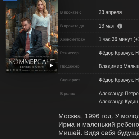
23 апреля
В прокате с
13 мая
В прокате до
1 час 36 минут (+
Хронометраж
Фёдор Кравчук, Н
Режиссер
Владимир Малыше
Продюсер
Фёдор Кравчук, Н
Сценарист
Александр Петро
В ролях
Александр Кудин
Москва, 1996 год. У моло
Ирма и маленький ребено
Мишей. Видя себя будущей