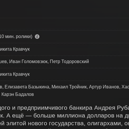
10 мин. ролики)
икита Кравчук
в, Иван Голомовзюк, Петр Тодоровский
икита Кравчук
в, Елизавета Базыкина, Михаил Тройник, Артур Иванов, Ха
, Карэн Бадалов
дого и предприимчивого банкира Андрея Руба
к. А ещё — больше миллиона долларов на дв
 элитой нового государства, олигархами, о