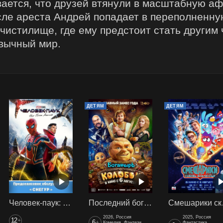
вается, что друзей втянули в масштабную а
сле ареста Андрей попадает в переполненну
истилище, где ему предстоит стать другим ч
ивычный мир.
ДЕТЯМ
ДЕТЯМ
Человек-паук: Нет пути домой (2021) предс. обсл. Снегур
Последний богатырь. Колобок
Смеш
2026, Россия
2025, Россия
12
+
6
+
Комедия, Фэнтези,
Фантастика,