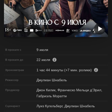
9 июля
В прокате с
22 июля
В прокате до
1 час 44 минуты (+7 мин. ролики)
Хронометраж
Джулиан Шнабель
Режиссер
Джон Килик, Франческо Мельци д’Эрил,
Продюсер
Габриэль Моратти
Луиз Кугельберг, Джулиан Шнабель
Сценарист