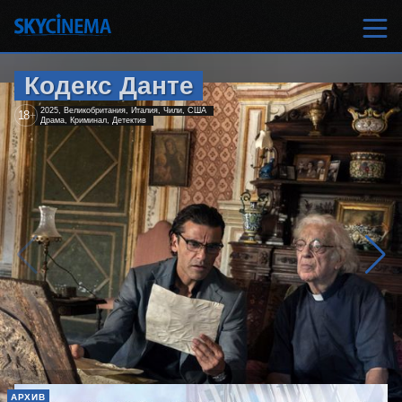
Кодекс Данте
2025, Великобритания, Италия, Чили, США
18
+
Драма, Криминал, Детектив
АРХИВ