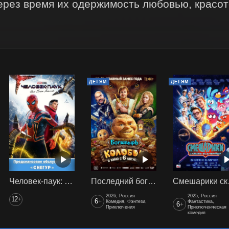
ерез время их одержимость любовью, красото
ДЕТЯМ
ДЕТЯМ
Человек-паук: Нет пути домой (2021) предс. обсл. Снегур
Последний богатырь. Колобок
Смеш
2026, Россия
2025, Россия
12
+
6
+
Комедия, Фэнтези,
Фантастика,
6
+
Приключения
Приключенческая
комедия