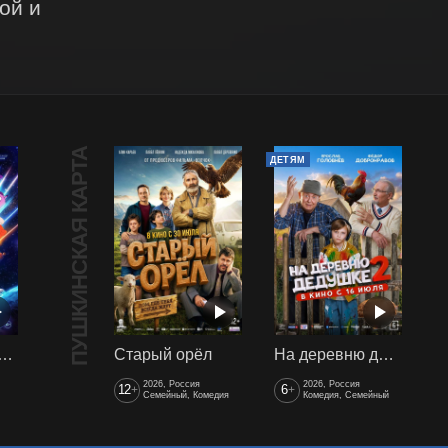
й и 
ПУШКИНСКАЯ КАРТА
ДЕТЯМ
арики сквозь вселенные
Старый орёл
На деревню дедушке 2
2026, Россия
2026, Россия
12
6
+
+
Семейный, Комедия
Комедия, Семейный