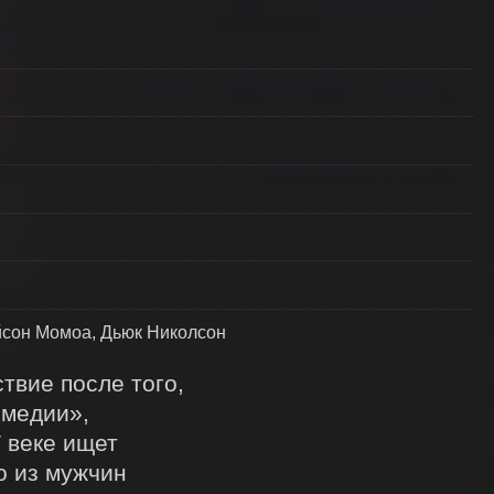
ейсон Момоа, Дьюк Николсон
твие после того, 
медии», 
 веке ищет 
 из мужчин 