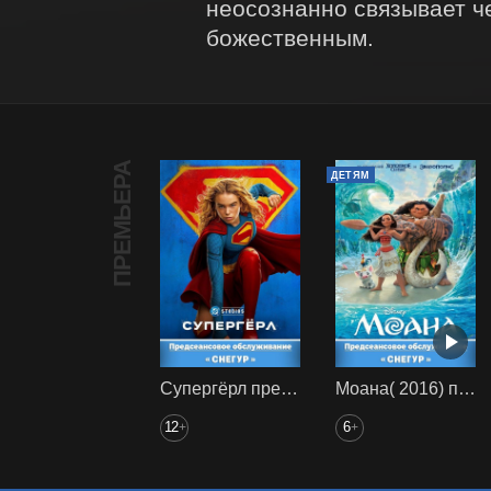
неосознанно связывает ч
божественным.
ПРЕМЬЕРА
ДЕТЯМ
Супергёрл предс. обсл. Снегур
Моана( 2016) предс. обсл. Снегур
12
6
+
+