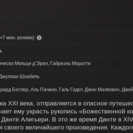
+7 мин. ролики)
ь
нческо Мельци д’Эрил, Габриэль Моратти
, Джулиан Шнабель
ерард Батлер, Аль Пачино, Галь Гадот, Джон Малкович, Дж
ка XXI века, отправляется в опасное путешес
ает ему украсть рукопись «Божественной ко
Данте Алигьери. В это же время Данте в XIV
 своего величайшего произведения. Каждого