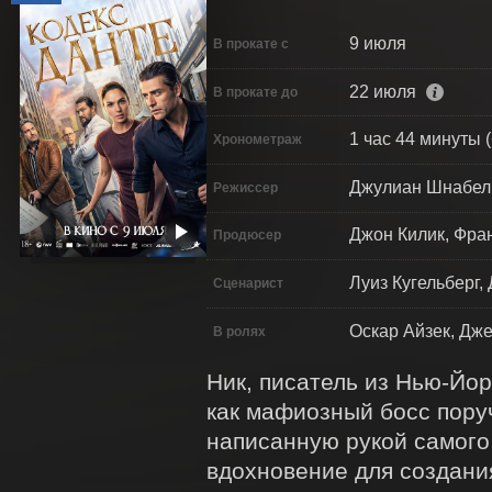
9 июля
В прокате с
22 июля
В прокате до
1 час 44 минуты (
Хронометраж
Джулиан Шнабел
Режиссер
Джон Килик, Фра
Продюсер
Луиз Кугельберг
Сценарист
Оскар Айзек, Дж
В ролях
Ник, писатель из Нью-Йор
как мафиозный босс поруч
написанную рукой самого 
вдохновение для создания