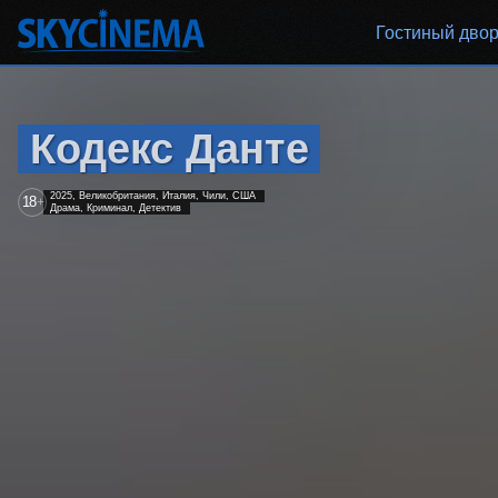
Гостиный дво
Кодекс Данте
2025, Великобритания, Италия, Чили, США
18
+
Драма, Криминал, Детектив