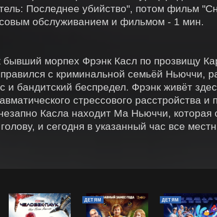
тель: Последнее убийство", потом фильм "Сне
овым обслуживанием и фильмом - 1 мин.

к бывший морпех Фрэнк Касл по прозвищу Ка
справился с криминальной семьёй Ньюччи, р
 и бандитский беспредел. Фрэнк живёт здесь 
авматического стрессового расстройства и 
незапно Касла находит Ма Ньюччи, которая с
 голову, и сегодня в указанный час все мест
ДЕТЯМ
ДЕТЯМ