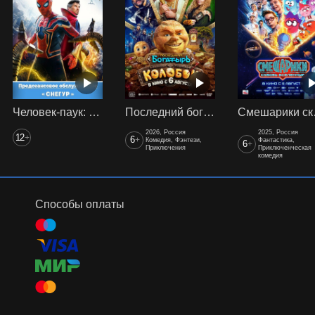
Человек-паук: Нет пути домой(2021) предс. обсл. Снегур
Последний богатырь. Колобок
Смеш
2026, Россия
2025, Россия
12
+
6
+
Комедия, Фэнтези,
Фантастика,
6
+
Приключения
Приключенческая
комедия
Способы оплаты