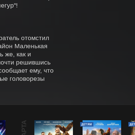
гур"!

ратель отомстил 
айон Маленькая 
же, как и 
почти решившись 
ообщает ему, что 
ные головорезы 
ДЕТЯМ
ДЕ