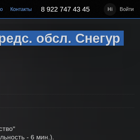
8 922 747 43 45
но
Контакты
Войти
редс. обсл. Снегур
во"  
ность - 6 мин.). 
