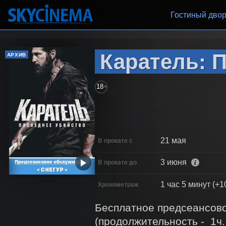
Гостиный дво
Каратель: П
АРХИВ
18
+
21 мая
В прокате с
3 июня
В прокате до
1 час 5 минут (+1
Хронометраж
Бесплатное предсеансовое
(продолжительность -  1ч.