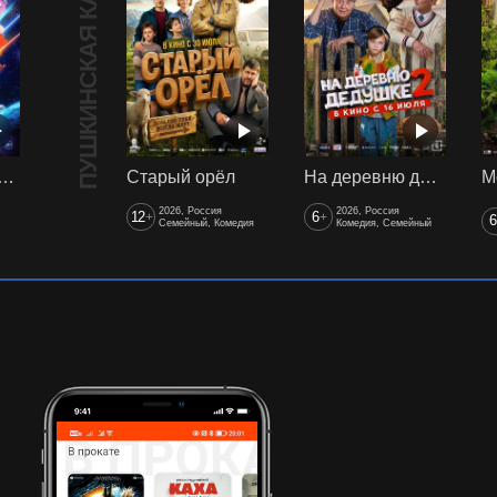
ПУШКИНСКАЯ КАРТА
арики сквозь вселенные
Старый орёл
На деревню дедушке 2
2026, Россия
2026, Россия
12
6
+
+
6
Семейный, Комедия
Комедия, Семейный