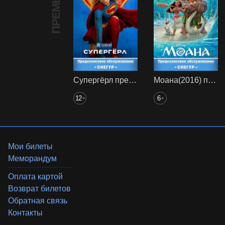
ПРЕМЬЕРА
Супергёрл предс. обсл. Снегур
Моана(2016) предс. обсл. Снегур
12
6
+
+
Мои билеты
Меморандум
Оплата картой
Возврат билетов
Обратная связь
Контакты