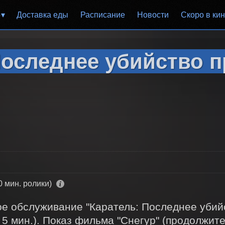
р
Доставка еды
Расписание
Новости
Скоро в ки
оследнее убийство п
0 мин. ролики)
 обслуживание "Каратель: Последнее убийст
 5 мин.). Показ фильма "Снегур" (продолжитель