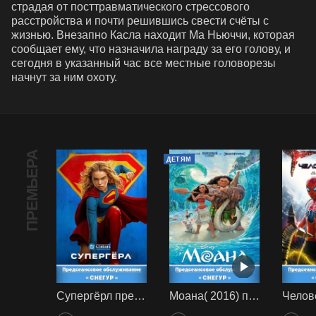
страдая от посттравматического стрессового 
расстройства и почти решившись свести счёты с 
жизнью. Внезапно Касла находит Ма Ньюччи, которая 
сообщает ему, что назначила награду за его голову, и 
сегодня в указанный час все местные головорезы 
начнут за ним охоту.
ПРЕМЬЕРА
ДЕТЯМ
Супергёрл предс. обсл. Снегур
Моана( 2016) предс. обсл. Снегур