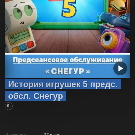
История игрушек 5 предс.
обсл. Снегур
6
+
27 июня
В прокате с