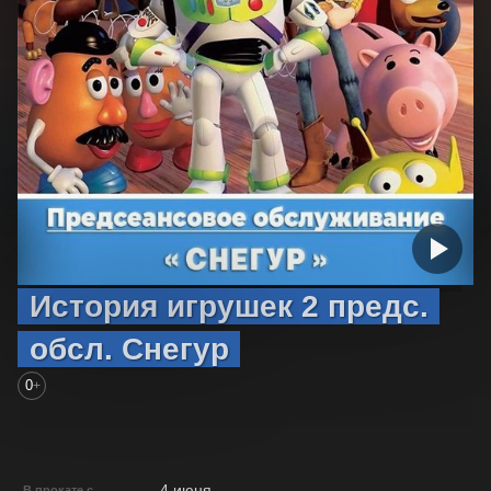
История игрушек 2 предс.
обсл. Снегур
0
+
4 июня
В прокате с