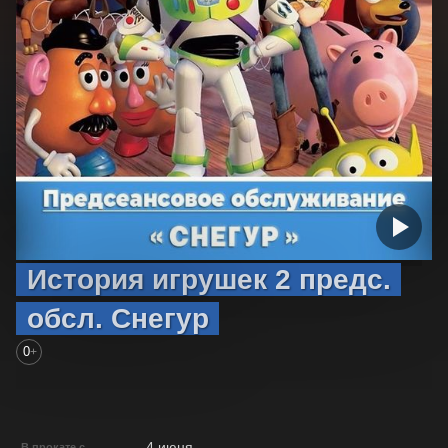
История игрушек 2 предс.
обсл. Снегур
0
+
4 июня
В прокате с