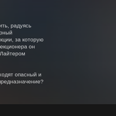
ть, радуясь 
рный 
кции, за которую 
екционера он 
 Лайтером 
одят опасный и 
предназначение? 