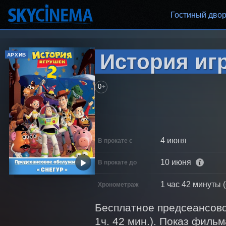
Гостиный дво
История игр
АРХИВ
0
+
4 июня
В прокате с
10 июня
В прокате до
1 час 42 минуты 
Хронометраж
Бесплатное предсеансовое
1ч. 42 мин.). Показ фильма