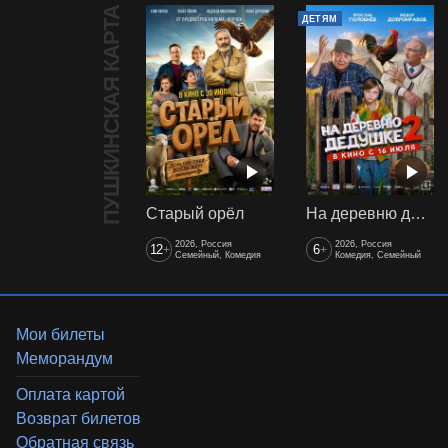
ПУШКИНСКАЯ КАРТА
ДЕТЯМ
Старый орёл
На деревню дедушке 2
2026, Россия
2026, Россия
12
6
+
+
Семейный, Комедия
Комедия, Семейный
Мои билеты
Меморандум
Оплата картой
Возврат билетов
Обратная связь