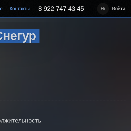
8 922 747 43 45
но
Контакты
Войти
Снегур
жительность -  