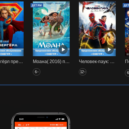
ДЕТЯМ
ДЕ
Супергёрл предс. обсл. Снегур
Моана( 2016) предс. обсл. Снегур
Человек-паук: Нет пути домой (2021) предс. обсл. Снегур
6
12
+
+
6