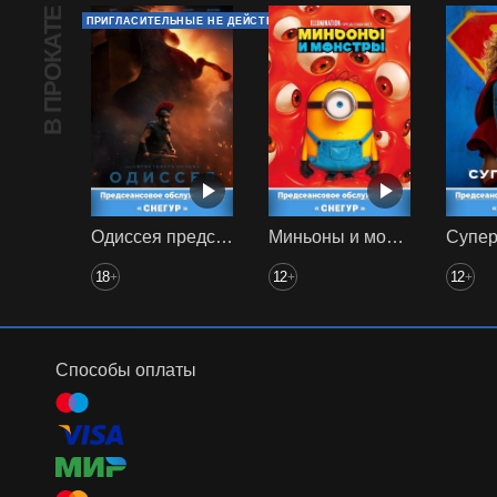
В ПРОКАТЕ
ПРИГЛАСИТЕЛЬНЫЕ НЕ ДЕЙСТВУЮТ
Одиссея предс. обсл. Снегур
Миньоны и монстры предс. обсл. Снегур
18
12
12
+
+
+
Способы оплаты