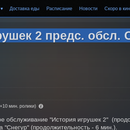
р
Доставка еды
Расписание
Новости
Скоро в ки
ушек 2 предс. обсл. 
(+10 мин. ролики)
 обслуживание "История игрушек 2"  (продол
 "Снегур" (продолжительность - 6 мин.). 
