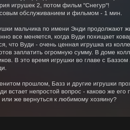
рия игрушек 2, потом фильм "Снегур"!

овым обслуживанием и фильмом - 1 мин.

ушки мальчика по имени Энди продолжают жи
но все меняется, когда Вуди похищает кова
я, что Вуди - очень ценная игрушка из колле
отов заплатить огромную сумму. В доме колл
ков. В это время игрушки во главе с Баззом
и.

енитом прошлом, Базз и другие игрушки прох
ди встает непростой вопрос - каково же его 
я или же вернуться к любимому хозяину?