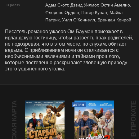
Адам Скотт, Дэвид Уилмот, Остин Амелио,
В ролях
Флоренс Ордеш, Питер Кунан, Майкл
Патрик, Уилл О’Коннелл, Брендан Конрой
Писатель романов ужасов Ом Бауман приезжает в 
ирландскую гостиницу, чтобы развеять прах родителей, 
не подозревая, что в этом месте, по слухам, обитает 
ведьма. С приближением ночи он сталкивается с 
необъяснимыми явлениями и тайнами прошлого, 
которые постепенно раскрывают зловещую природу 
этого уединённого уголка.
ПУШКИНСКАЯ КАРТА
В ПРОКАТЕ
ДЕТЯМ