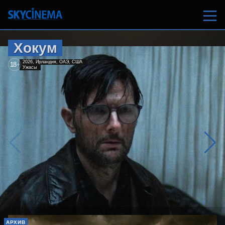
Хокум
2026, Ирландия, ОАЭ, США
18
+
Ужасы
АРХИВ