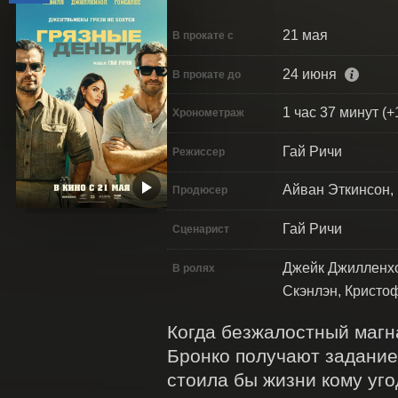
21 мая
В прокате с
24 июня
В прокате до
1 час 37 минут (+
Хронометраж
Гай Ричи
Режиссер
Айван Эткинсон,
Продюсер
Гай Ричи
Сценарист
Джейк Джилленхо
В ролях
Скэнлэн, Кристо
Когда безжалостный магн
Бронко получают задание
стоила бы жизни кому уго