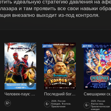
отить идеальную стратегию давления на афе
лазара и там проявить все свои навыки обр
уация внезапно выходит из-под контроля.
ДЕТЯМ
ДЕТЯМ
Человек-паук: Нет пути домой (2021) предс. обсл. Снегур
Последний богатырь. Колобок
Смеш
2026, Россия
2025, Россия
12
+
6
+
Комедия, Фэнтези,
Фантастика,
6
+
Приключения
Приключенческая
комедия