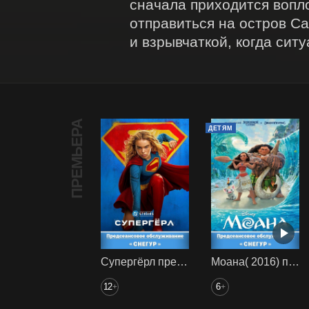
сначала приходится вопл
отправиться на остров Са
и взрывчаткой, когда сит
ПРЕМЬЕРА
ДЕТЯМ
Супергёрл предс. обсл. Снегур
Моана( 2016) предс. обсл. Снегур
12
6
+
+