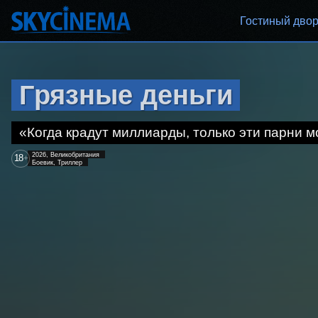
Гостиный дво
Грязные деньги
«Когда крадут миллиарды, только эти парни м
2026, Великобритания
18
+
Боевик, Триллер