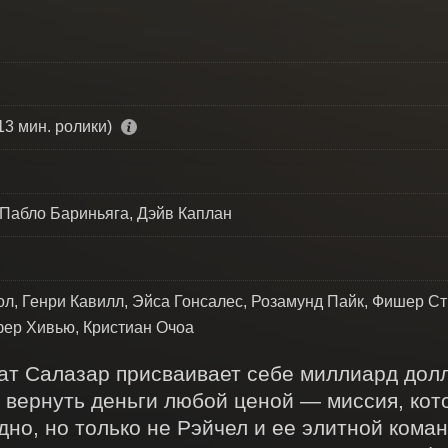
13 мин. ролики)
 Пабло Бариньяга, Дэйв Каплан
л, Генри Кавилл, Эйса Гонсалес, Розамунд Пайк, Фишер С
фер Хивью, Кристиан Очоа
ат Салазар присваивает себе миллиард долла
 вернуть деньги любой ценой — миссия, кот
дно, но только не Рэйчел и ее элитной коман