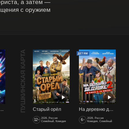
риста, а затем — 
ащения с оружием 
ПУШКИНСКАЯ КАРТА
ДЕТЯМ
арики сквозь вселенные
Старый орёл
На деревню дедушке 2
2026, Россия
2026, Россия
12
6
+
+
Семейный, Комедия
Комедия, Семейный