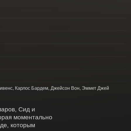
тивенс, Карлос Бардем, Джейсон Вон, Эммет Джей
ров, Сид и 
орая моментально 
де, которым 